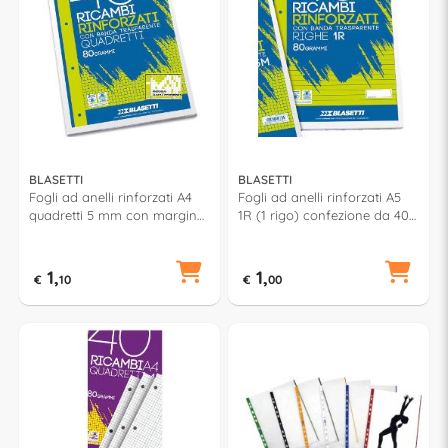
BLASETTI
BLASETTI
Fogli ad anelli rinforzati A4
Fogli ad anelli rinforzati A5
quadretti 5 mm con margine
1R (1 rigo) confezione da 40
(Q) confezione da 40 fg 2338
fg 2326
1,
1,
€
10
€
00