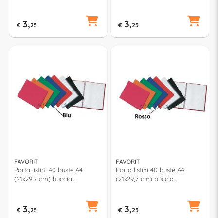
d'arancia Arancio 100460273
d'arancia Fucsia 100460277
3,
3,
€
25
€
25
FAVORIT
FAVORIT
Porta listini 40 buste A4
Porta listini 40 buste A4
(21x29,7 cm) buccia
(21x29,7 cm) buccia
d'arancia Blu 100460276
d'arancia Rosso 100460274
3,
3,
€
25
€
25