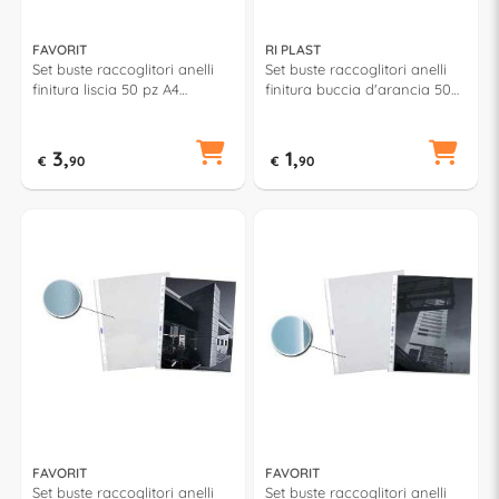
FAVORIT
RI PLAST
Set buste raccoglitori anelli
Set buste raccoglitori anelli
finitura liscia 50 pz A4
finitura buccia d'arancia 50
(22x30cm) 100460120
pz A4 (23,7x30,5cm)
COLOROSA Trasparente
65164905.50
3,
1,
€
90
€
90
FAVORIT
FAVORIT
Set buste raccoglitori anelli
Set buste raccoglitori anelli