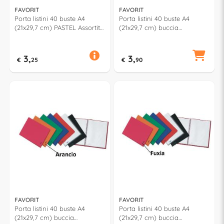
FAVORIT
FAVORIT
Porta listini 40 buste A4
Porta listini 40 buste A4
(21x29,7 cm) PASTEL Assortito
(21x29,7 cm) buccia
400115582
d'arancia Trasparente
100460327
3,
3,
€
25
€
90
FAVORIT
FAVORIT
Porta listini 40 buste A4
Porta listini 40 buste A4
(21x29,7 cm) buccia
(21x29,7 cm) buccia