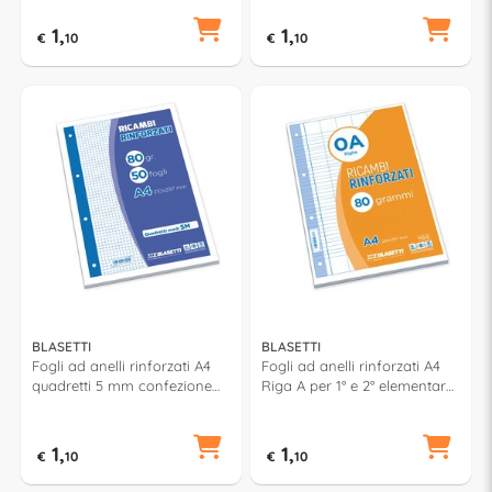
1,
1,
€
10
€
10
BLASETTI
BLASETTI
Fogli ad anelli rinforzati A4
Fogli ad anelli rinforzati A4
quadretti 5 mm confezione
Riga A per 1° e 2° elementare
da 50 fg 7090
confezione da 50 fg 7086
1,
1,
€
10
€
10