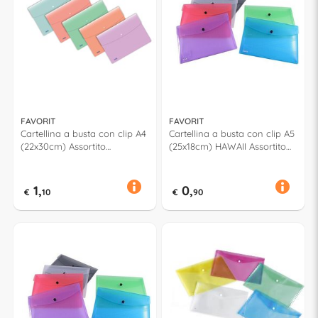
FAVORIT
FAVORIT
Cartellina a busta con clip A4
Cartellina a busta con clip A5
(22x30cm) Assortito
(25x18cm) HAWAII Assortito
400116128
400135688
1,
0,
€
10
€
90