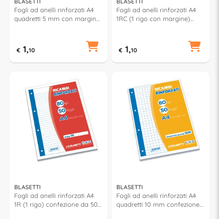
BLASETTI
BLASETTI
Fogli ad anelli rinforzati A4
Fogli ad anelli rinforzati A4
quadretti 5 mm con margine
1RC (1 rigo con margine)
(Q) confezione da 50 fg 7094
confezione da 50 fg 7093
1,
1,
€
10
€
10
BLASETTI
BLASETTI
Fogli ad anelli rinforzati A4
Fogli ad anelli rinforzati A4
1R (1 rigo) confezione da 50
quadretti 10 mm confezione
fg 7092
da 50 fg 7091