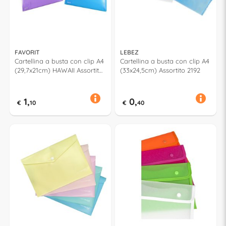
FAVORIT
LEBEZ
Cartellina a busta con clip A4
Cartellina a busta con clip A4
(29,7x21cm) HAWAII Assortito
(33x24,5cm) Assortito 2192
400135689
1,
0,
€
10
€
40