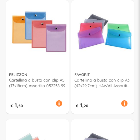
PELIZZON
FAVORIT
Cartellina a busta con clip A5
Cartellina a busta con clip A3
(13x18cm) Assortito 052258 99
(42x29,7cm) HAWAII Assortito
400135730
1,
1,
€
50
€
20