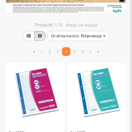
Prodotti:
578
Prezzi iva inclusa
Ordinamento:
Rilevanza


2
3
4
5
6

