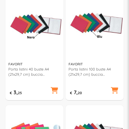
FAVORIT
FAVORIT
Porta listini 40 buste A4
Porta listini 100 buste A4
(21x29,7 cm) buccia
(21x29,7 cm) buccia
d'arancia Nero 100460272
d'arancia Blu 100460321
3,
7,
€
25
€
20