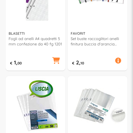
BLASETTI
FAVORIT
Fogli ad anelli A4 quadretti 5
Set buste raccoglitori anelli
mm confezione da 40 fg 1201
finitura buccia d'arancia
color 10 pz A4 (22x30cm)
Assortito 100461649
1,
2,
€
00
€
10