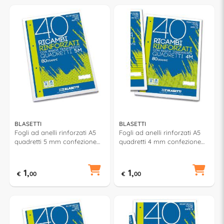
BLASETTI
BLASETTI
Fogli ad anelli rinforzati A5
Fogli ad anelli rinforzati A5
quadretti 5 mm confezione
quadretti 4 mm confezione
da 40 fg 2329
da 40 fg 2328
1,
1,
€
00
€
00