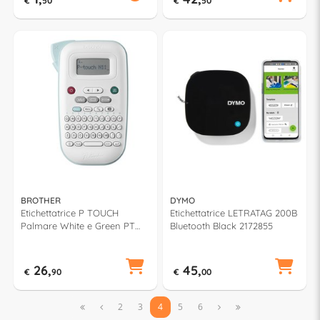
€
50
€
50
BROTHER
DYMO
Etichettatrice P TOUCH
Etichettatrice LETRATAG 200B
Palmare White e Green PT
Bluetooth Black 2172855
N11
26,
45,
€
90
€
00


2
3
4
5
6

