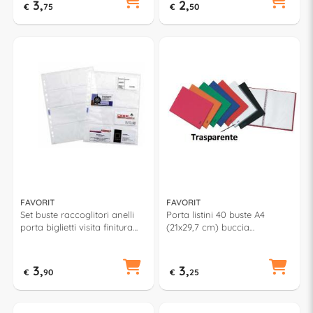
3,
2,
€
75
€
50
FAVORIT
FAVORIT
Set buste raccoglitori anelli
Porta listini 40 buste A4
porta biglietti visita finitura
(21x29,7 cm) buccia
liscia 10 pz A4 (22x30cm)
d'arancia Trasparente
Trasparente 100460081
100460271
3,
3,
€
90
€
25