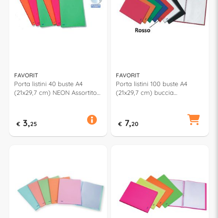
FAVORIT
FAVORIT
Porta listini 40 buste A4
Porta listini 100 buste A4
(21x29,7 cm) NEON Assortito
(21x29,7 cm) buccia
100460904
d'arancia Rosso 100460320
3,
7,
€
25
€
20