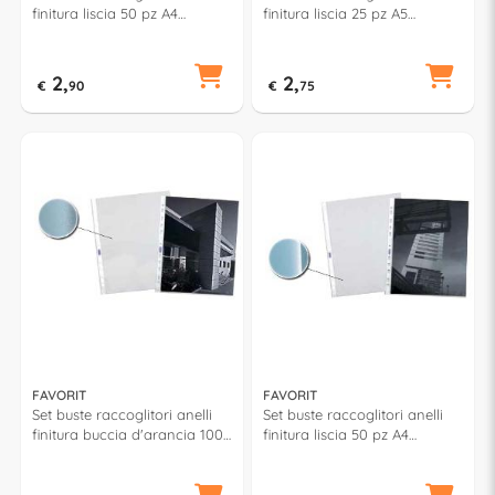
finitura liscia 50 pz A4
finitura liscia 25 pz A5
(22x30cm) Trasparente
(15x21cm) Trasparente
100460040
100460019
2,
2,
€
90
€
75
FAVORIT
FAVORIT
Set buste raccoglitori anelli
Set buste raccoglitori anelli
finitura buccia d'arancia 100
finitura liscia 50 pz A4
pz A4 (22x30cm) 100460054
(22x30cm) 100460056