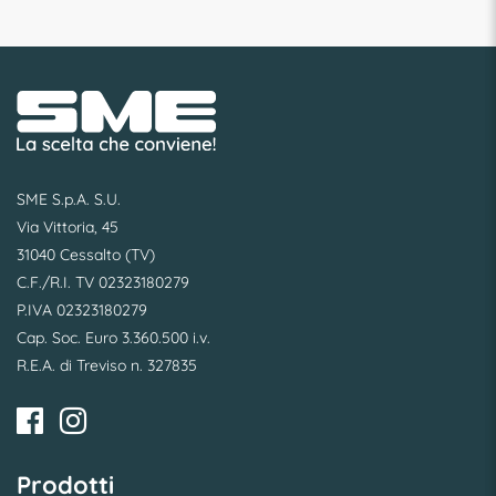
SME S.p.A. S.U.
Via Vittoria, 45
31040 Cessalto (TV)
C.F./R.I. TV 02323180279
P.IVA 02323180279
Cap. Soc. Euro 3.360.500 i.v.
R.E.A. di Treviso n. 327835
Prodotti