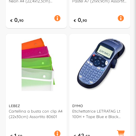
Neon A4 (22,4x12,3cm)
Pastel A7 (21x9,9cm) Assortito
Assortito 400153396
400153397
0,
0,
€
90
€
90
LEBEZ
DYMO
Cartellina a busta con clip A4
Etichettatrice LETRATAG Lt
(22x30cm) Assortito 80601
100H + Tape Blue e Black
S0883990
1,
42,