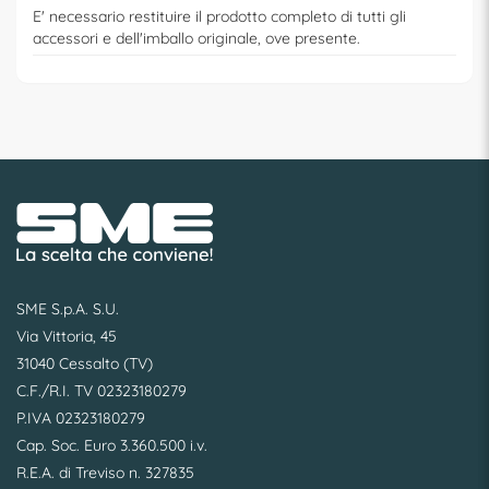
E' necessario restituire il prodotto completo di tutti gli
accessori e dell'imballo originale, ove presente.
SME S.p.A. S.U.
Via Vittoria, 45
31040 Cessalto (TV)
C.F./R.I. TV 02323180279
P.IVA 02323180279
Cap. Soc. Euro 3.360.500 i.v.
R.E.A. di Treviso n. 327835