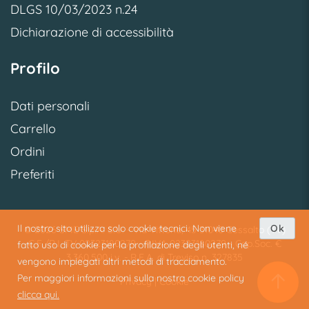
DLGS 10/03/2023 n.24
Dichiarazione di accessibilità
Profilo
Dati personali
Carrello
Ordini
Preferiti
Il nostro sito utilizza solo cookie tecnici. Non viene
Ok
© 2026 SME S.p.A. S.U. - Via Vittoria, 45 31040 Cessalto (TV)
C.F./R.I. TV 02323180279 - P.IVA 02323180279 - Cap.Soc. €
fatto uso di cookie per la profilazione degli utenti, né
3.360.500 i.v. - R.E.A. di Treviso n. 327835
vengono impiegati altri metodi di tracciamento.
Per maggiori informazioni sulla nostra cookie policy
Privacy
|
Cookie
clicca qui.