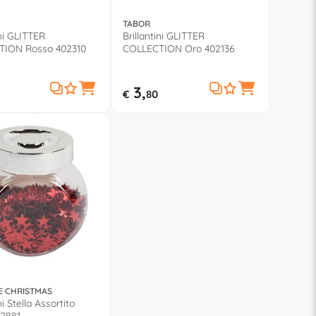
TABOR
ini GLITTER
Brillantini GLITTER
TION Rosso 402310
COLLECTION Oro 402136
3,
€
80
E CHRISTMAS
ni Stella Assortito