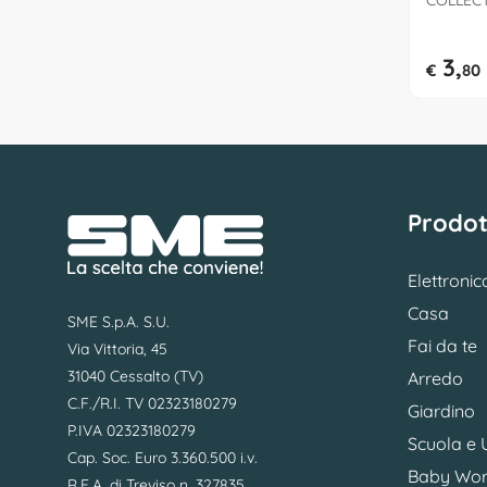
COLLECT
3,
€
80
Prodot
Elettronic
Casa
SME S.p.A. S.U.
Fai da te
Via Vittoria, 45
31040 Cessalto (TV)
Arredo
C.F./R.I. TV 02323180279
Giardino
P.IVA 02323180279
Scuola e U
Cap. Soc. Euro 3.360.500 i.v.
Baby Wor
R.E.A. di Treviso n. 327835