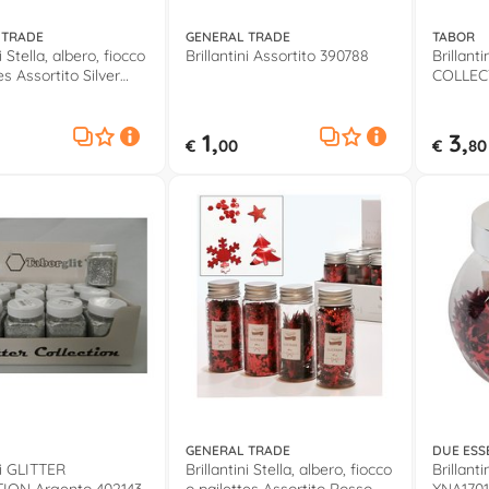
 TRADE
GENERAL TRADE
TABOR
i Stella, albero, fiocco
Brillantini Assortito 390788
Brillant
es Assortito Silver
COLLEC
1,
3,
€
00
€
80
GENERAL TRADE
DUE ESS
ni GLITTER
Brillantini Stella, albero, fiocco
Brillanti