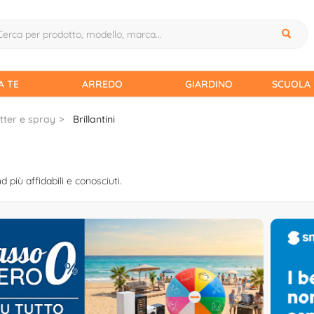
A TE
ARREDO
GIARDINO
SCUOLA 
tter e spray
Brillantini
nd più affidabili e conosciuti.