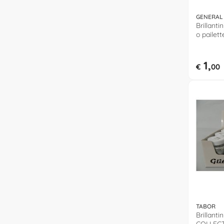
GENERAL
Brillantin
o pailett
442507
1,
€
00
TABOR
Brillanti