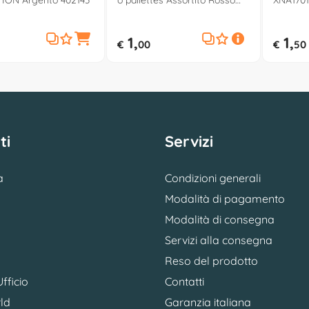
ION Argento 402143
o pailettes Assortito Rosso
XNA1701
442506
1,
1,
€
00
€
50
ti
Servizi
a
Condizioni generali
Modalità di pagamento
Modalità di consegna
Servizi alla consegna
Reso del prodotto
fficio
Contatti
ld
Garanzia italiana