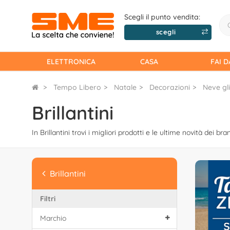
Scegli il punto vendita:
scegli
ELETTRONICA
CASA
FAI D
Tempo Libero
Natale
Decorazioni
Neve gli
Brillantini
In Brillantini trovi i migliori prodotti e le ultime novità dei bra
Brillantini
Filtri
Marchio