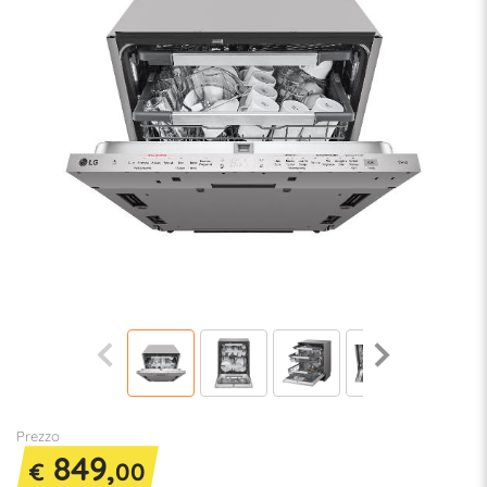
Prezzo
849,
€
00