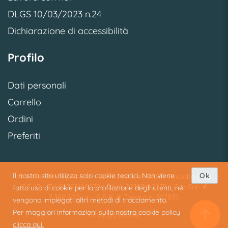
DLGS 10/03/2023 n.24
Dichiarazione di accessibilità
Profilo
Dati personali
Carrello
Ordini
Preferiti
Il nostro sito utilizza solo cookie tecnici. Non viene
Ok
© 2026 SME S.p.A. S.U. - Via Vittoria, 45 31040 Cessalto (TV)
C.F./R.I. TV 02323180279 - P.IVA 02323180279 - Cap.Soc. €
fatto uso di cookie per la profilazione degli utenti, né
3.360.500 i.v. - R.E.A. di Treviso n. 327835
vengono impiegati altri metodi di tracciamento.
Per maggiori informazioni sulla nostra cookie policy
Privacy
|
Cookie
clicca qui.