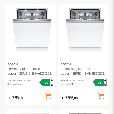
BOSCH
BOSCH
Lavastoviglie incasso 14
Lavastoviglie incasso 14
coperti SERIE 6 SMV6ECX20E
coperti SERIE 4 SMH4ECX27E
classe A (L60cm)
classe A (L60cm)
Scheda informativa
Scheda informativa
del prodotto
del prodotto
799,
759,
€
00
€
00