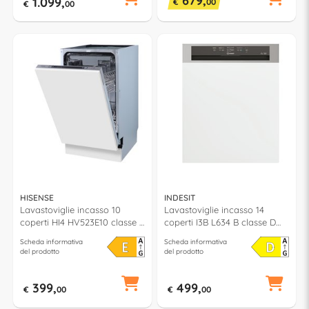
679,
1.099,
€
00
€
00
HISENSE
INDESIT
Lavastoviglie incasso 10
Lavastoviglie incasso 14
coperti HI4 HV523E10 classe E
coperti I3B L634 B classe D
(L45cm)
(L60cm)
Scheda informativa
Scheda informativa
del prodotto
del prodotto
399,
499,
€
00
€
00