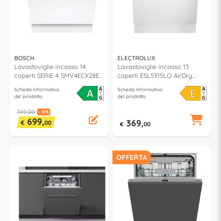
BOSCH
ELECTROLUX
Lavastoviglie incasso 14
Lavastoviglie incasso 13
coperti SERIE 4 SMV4ECX28E
coperti ESL5315LO AirDry
classe A (L60cm)
classe E (L60cm)
Scheda informativa
Scheda informativa
del prodotto
del prodotto
749,00
- 6%
699,
369,
€
00
€
00
OFFERTA