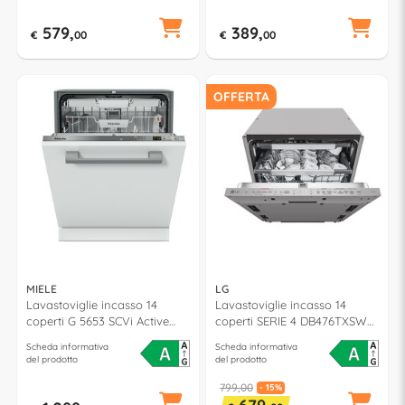
579,
389,
€
00
€
00
OFFERTA
MIELE
LG
Lavastoviglie incasso 14
Lavastoviglie incasso 14
coperti G 5653 SCVi Active
coperti SERIE 4 DB476TXSW
classe A (L60cm)
QuadWash classe A (L60cm)
Scheda informativa
Scheda informativa
del prodotto
del prodotto
799,00
- 15%