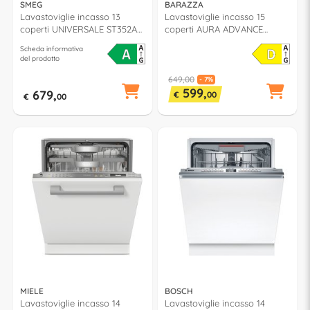
SMEG
BARAZZA
Lavastoviglie incasso 13
Lavastoviglie incasso 15
coperti UNIVERSALE ST352AL
coperti AURA ADVANCE
classe A (L60cm)
1LVA6I classe D (L60cm)
Scheda informativa
del prodotto
649,00
- 7%
599,
679,
€
00
€
00
MIELE
BOSCH
Lavastoviglie incasso 14
Lavastoviglie incasso 14