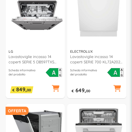
LG
ELECTROLUX
Lavastoviglie incasso 14
Lavastoviglie incasso 14
coperti SERIE 5 DB597TXS
coperti SERIE 700 KL72A202S
QuadWash classe A (L60cm)
classe A (L60cm)
Scheda informativa
Scheda informativa
del prodotto
del prodotto
849,
649,
€
00
€
00
OFFERTA