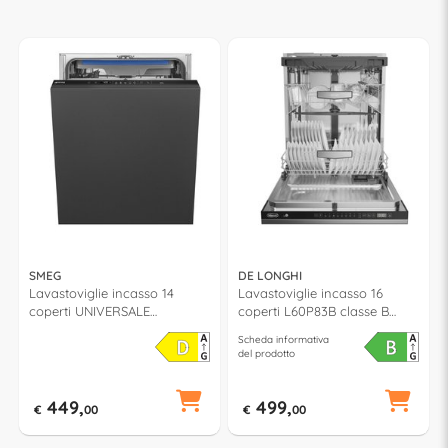
SMEG
DE LONGHI
Lavastoviglie incasso 14
Lavastoviglie incasso 16
coperti UNIVERSALE
coperti L60P83B classe B
STL362DQ classe D (L60cm)
(L60cm)
Scheda informativa
del prodotto
449,
499,
€
00
€
00