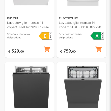
INDESIT
ELECTROLUX
Lavastoviglie incasso 14
Lavastoviglie incasso 14
coperti IN2IE14CNP80 classe E
coperti SERIE 800 KL82X220T
(L60cm)
classe A (L60cm)
Scheda informativa
Scheda informativa
del prodotto
del prodotto
329,
759,
€
00
€
00