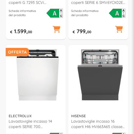
coperti G 7293 SCVi
coperti SERIE 6 SMV6YCX02E
Excellence classe A (L60cm)
classe A (L60cm)
Scheda informativa
Scheda informativa
del prodotto
del prodotto
1.599,
799,
€
00
€
00
OFFERTA
ELECTROLUX
HISENSE
Lavastoviglie incasso 14
Lavastoviglie incasso 16
coperti SERIE 700
coperti HI6 HV663A65 classe
KEGB8600W GlassCare
A (L60cm)