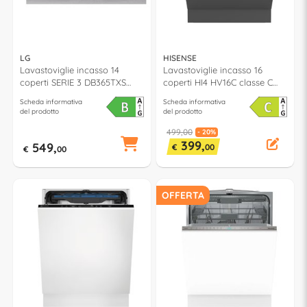
LG
HISENSE
Lavastoviglie incasso 14
Lavastoviglie incasso 16
coperti SERIE 3 DB365TXS
coperti HI4 HV16C classe C
QuadWash Noble steel classe
(L60cm)
Scheda informativa
Scheda informativa
B (L60cm)
del prodotto
del prodotto
499,00
- 20%
399,
549,
€
00
€
00
OFFERTA