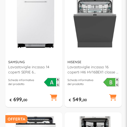
SAMSUNG
HISENSE
Lavastoviglie incasso 14
Lavastoviglie incasso 16
coperti SERIE 6
coperti HI6 HV16BEX1 classe B
DW60DG790B00 JetClean
(L60cm)
Scheda informativa
Scheda informativa
classe A (L60cm)
del prodotto
del prodotto
699,
549,
€
00
€
00
OFFERTA