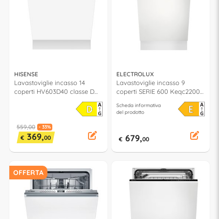
HISENSE
ELECTROLUX
Lavastoviglie incasso 14
Lavastoviglie incasso 9
coperti HV603D40 classe D
coperti SERIE 600 Keqc2200L
(L60cm)
Slim classe E (L45cm)
Scheda informativa
del prodotto
559,00
- 33%
369,
679,
€
00
€
00
OFFERTA