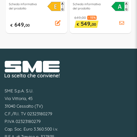
classe E (L45cm)
QuadWash classe A (L60cm)
Scheda informativa
Scheda informativa
del prodotto
del prodotto
649,00
- 15%
549,
649,
€
00
€
00
SME S.p.A. S.U.
Via Vittoria, 45
31040 Cessalto (TV)
C.F./R.I. TV 02323180279
P.IVA 02323180279
Cap. Soc. Euro 3.360.500 i.v.
R.E.A. di Treviso n. 327835