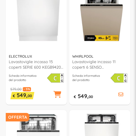
ELECTROLUX
WHIRLPOOL
Lavastoviglie incasso 15
Lavastoviglie incasso 11
coperti SERIE 600 KEGB9420L
coperti 6 SENSO
SatelliteClean classe C
WH6IC11BS7LA0 classe C
Scheda informativa
Scheda informativa
(L60cm)
(L45cm)
del prodotto
del prodotto
579,00
- 5%
549,
549,
€
00
€
00
OFFERTA