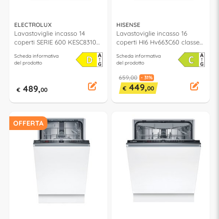
ELECTROLUX
HISENSE
Lavastoviglie incasso 14
Lavastoviglie incasso 16
coperti SERIE 600 KESC8310L
coperti HI6 Hv663C60 classe
SatelliteClean classe D
C (L60cm)
Scheda informativa
Scheda informativa
(L60cm)
del prodotto
del prodotto
659,00
- 31%
449,
489,
€
00
€
00
OFFERTA