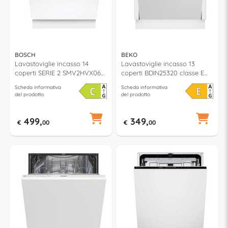
BOSCH
BEKO
Lavastoviglie incasso 14
Lavastoviglie incasso 13
coperti SERIE 2 SMV2HVX06E
coperti BDIN25320 classe E
classe C (L60cm)
(L60cm)
Scheda informativa
Scheda informativa
del prodotto
del prodotto
499,
349,
€
00
€
00