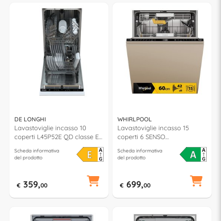
DE LONGHI
WHIRLPOOL
Lavastoviglie incasso 10
Lavastoviglie incasso 15
coperti L45P52E QD classe E
coperti 6 SENSO
(L45cm)
WH8IA115B2M3TUS0 classe A
Scheda informativa
Scheda informativa
(L60cm)
del prodotto
del prodotto
359,
699,
€
00
€
00