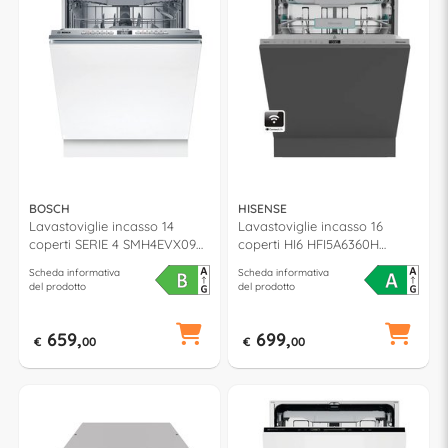
BOSCH
HISENSE
Lavastoviglie incasso 14
Lavastoviglie incasso 16
coperti SERIE 4 SMH4EVX09E
coperti HI6 HFI5A6360H
classe B (L60cm)
classe A (L60cm)
Scheda informativa
Scheda informativa
del prodotto
del prodotto
659,
699,
€
00
€
00