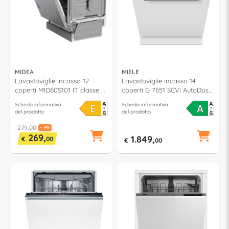
MIDEA
MIELE
Lavastoviglie incasso 12
Lavastoviglie incasso 14
coperti MID60S101 IT classe E
coperti G 7651 SCVi AutoDos
(L60cm)
classe A (L60cm)
Scheda informativa
Scheda informativa
del prodotto
del prodotto
279,00
- 3%
269,
1.849,
€
00
€
00