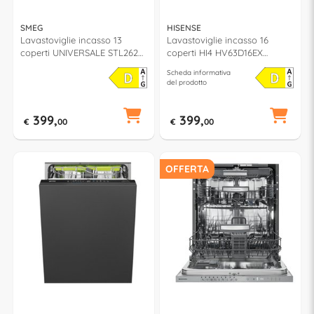
SMEG
HISENSE
Lavastoviglie incasso 13
Lavastoviglie incasso 16
coperti UNIVERSALE STL262D
coperti HI4 HV63D16EX
classe D (L60cm)
AutoDry classe D (L60cm)
Scheda informativa
del prodotto
399,
399,
€
00
€
00
OFFERTA