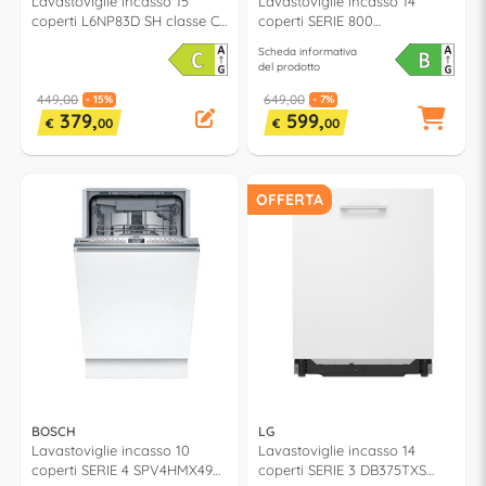
Lavastoviglie incasso 15
Lavastoviglie incasso 14
coperti L6NP83D SH classe C
coperti SERIE 800
(L60cm)
KEZB8500W SprayZone
Scheda informativa
classe B (L60cm)
del prodotto
449,00
649,00
- 15%
- 7%
379,
599,
€
00
€
00
OFFERTA
BOSCH
LG
Lavastoviglie incasso 10
Lavastoviglie incasso 14
coperti SERIE 4 SPV4HMX49E
coperti SERIE 3 DB375TXS