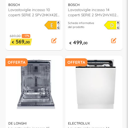
BOSCH
BOSCH
Lavastoviglie incasso 10
Lavastoviglie incasso 14
coperti SERIE 2 SPV2HKX42E
coperti SERIE 2 SMV2HVX02E
classe E (L45cm)
classe D (L60cm)
Scheda informativa
del prodotto
689,00
- 17%
569,
499,
€
00
€
00
OFFERTA
OFFERTA
DE LONGHI
ELECTROLUX