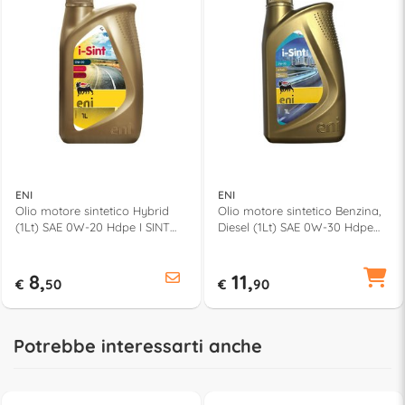
ENI
ENI
Olio motore sintetico Hybrid
Olio motore sintetico Benzina,
(1Lt) SAE 0W-20 Hdpe I SINT
Diesel (1Lt) SAE 0W-30 Hdpe
12158
Tech I SINT 11649
8,
11,
€
50
€
90
Potrebbe interessarti anche