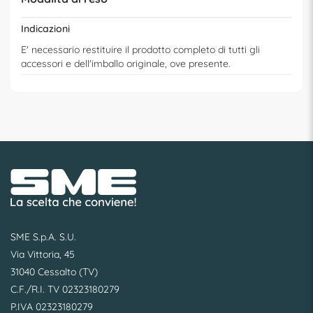
Indicazioni
E' necessario restituire il prodotto completo di tutti gli
accessori e dell'imballo originale, ove presente.
SME S.p.A. S.U.
Via Vittoria, 45
31040 Cessalto (TV)
C.F./R.I. TV 02323180279
P.IVA 02323180279