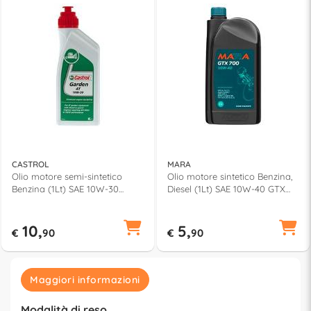
CASTROL
MARA
Olio motore semi-sintetico
Olio motore sintetico Benzina,
Benzina (1Lt) SAE 10W-30
Diesel (1Lt) SAE 10W-40 GTX
GARDEN 81733
700 10582
10,
5,
€
90
€
90
Maggiori informazioni
Modalità di reso