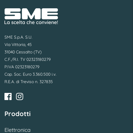
SME S.p.A. S.U.
Via Vittoria, 45
31040 Cessalto (TV)
C.F./R.I. TV 02323180279
P.IVA 02323180279
Cap. Soc. Euro 3.360.500 i.v.
R.E.A. di Treviso n. 327835
Prodotti
Elettronica