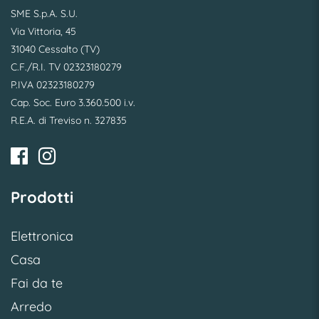
SME S.p.A. S.U.
Via Vittoria, 45
31040 Cessalto (TV)
C.F./R.I. TV 02323180279
P.IVA 02323180279
Cap. Soc. Euro 3.360.500 i.v.
R.E.A. di Treviso n. 327835
Prodotti
Elettronica
Casa
Fai da te
Arredo