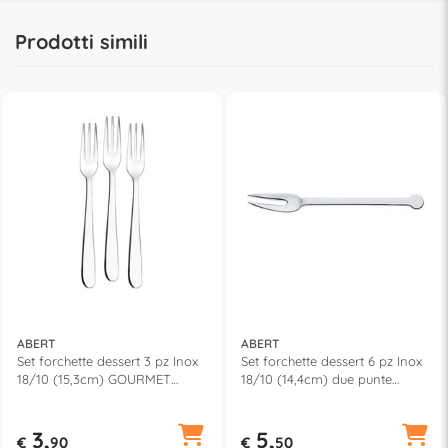
Prodotti simili
ABERT
ABERT
Set forchette dessert 3 pz Inox
Set forchette dessert 6 pz Inox
18/10 (15,3cm) GOURMET
18/10 (14,4cm) due punte
Cromo lucido FF5PN0338
RIFLESSO Cromo lucido 0663
3,
5,
€
90
€
50