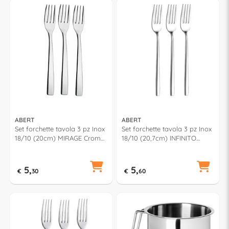
ABERT
ABERT
Set forchette tavola 3 pz Inox
Set forchette tavola 3 pz Inox
18/10 (20cm) MIRAGE Cromo
18/10 (20,7cm) INFINITO
lucido F17PN0302
Cromo lucido FV7PN0302
5,
5,
€
30
€
60