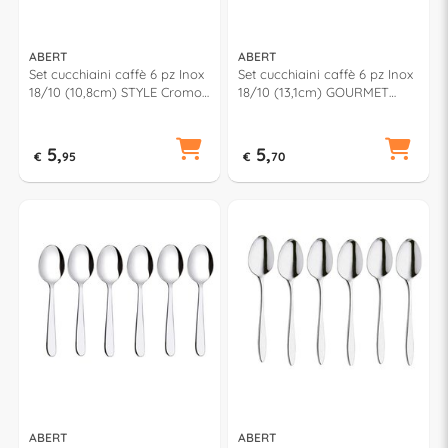
ABERT
ABERT
Set cucchiaini caffè 6 pz Inox
Set cucchiaini caffè 6 pz Inox
18/10 (10,8cm) STYLE Cromo
18/10 (13,1cm) GOURMET
lucido FD6PN0622
Cromo lucido FF5PN0621
5,
5,
€
95
€
70
ABERT
ABERT