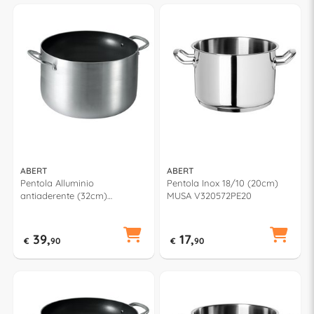
ABERT
ABERT
Pentola Alluminio
Pentola Inox 18/10 (20cm)
antiaderente (32cm)
MUSA V320572PE20
CUCINART Silver e Nero
V681172PE32
39,
17,
€
90
€
90