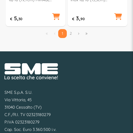
Cromo lucido F17PN0301
GOURMET Cromo lucido
FF5PN0338
5,
3,
€
30
€
90


1
2


SME S.p.A. S.U.
Via Vittoria, 45
31040 Cessalto (TV)
C.F./R.I. TV 02323180279
P.IVA 02323180279
Cap. Soc. Euro 3.360.500 i.v.