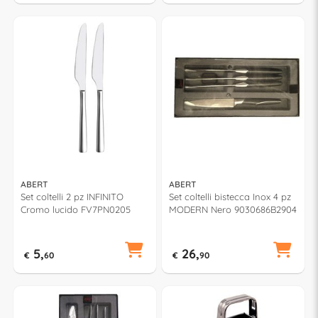
ABERT
ABERT
Set coltelli 2 pz INFINITO
Set coltelli bistecca Inox 4 pz
Cromo lucido FV7PN0205
MODERN Nero 9030686B2904
5,
26,
€
60
€
90