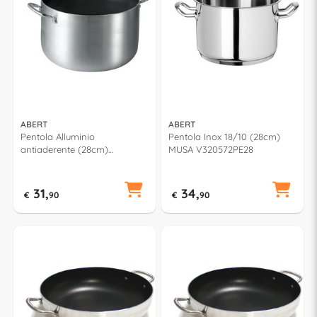
ABERT
ABERT
Pentola Alluminio
Pentola Inox 18/10 (28cm)
antiaderente (28cm)
MUSA V320572PE28
CUCINART Silver e Nero
V681172PE28
31,
34,
€
90
€
90