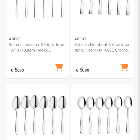
ABERT
ABERT
Set cucchiaini caffè 6 pz Inox
Set cucchiaini caffè 6 pz Inox
18/10 (10,8cm) Moka
18/10 (11cm) MIRAGE Cromo
INFINITO Cromo lucido
lucido F17PN0622
FV7PN0622
5,
5,
€
80
€
80