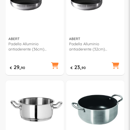
ABERT
ABERT
Padella Alluminio
Padella Alluminio
antiaderente (36cm)
antiaderente (32cm)
CUCINART Silver e Nero
CUCINART Silver e Nero
V681172PA36
V681172PA32
29,
23,
€
90
€
90