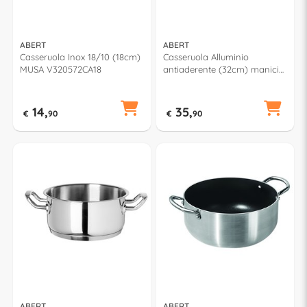
ABERT
ABERT
Casseruola Inox 18/10 (18cm)
Casseruola Alluminio
MUSA V320572CA18
antiaderente (32cm) manici
inox CUCINART Silver e Nero
V681172CA32
14,
35,
€
90
€
90
ABERT
ABERT