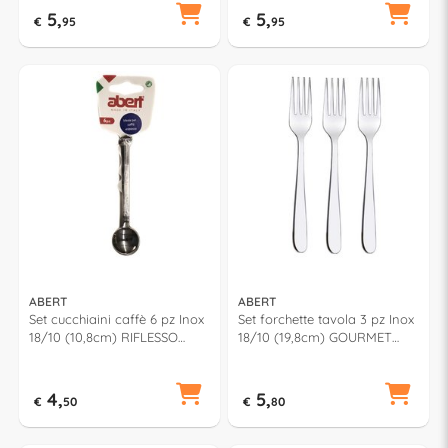
5,
5,
€
95
€
95
ABERT
ABERT
Set cucchiaini caffè 6 pz Inox
Set forchette tavola 3 pz Inox
18/10 (10,8cm) RIFLESSO
18/10 (19,8cm) GOURMET
Cromo lucido 0622
Cromo lucido FF5PN0302
4,
5,
€
50
€
80