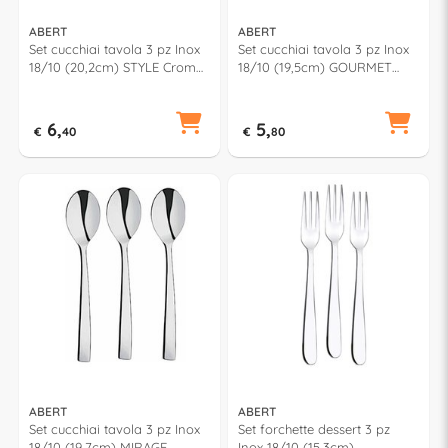
ABERT
ABERT
Set cucchiai tavola 3 pz Inox
Set cucchiai tavola 3 pz Inox
18/10 (20,2cm) STYLE Cromo
18/10 (19,5cm) GOURMET
lucido FD6PN0301
Cromo lucido FF5PN0301
6,
5,
€
40
€
80
ABERT
ABERT
Set cucchiai tavola 3 pz Inox
Set forchette dessert 3 pz
18/10 (19,7cm) MIRAGE
Inox 18/10 (15,3cm)