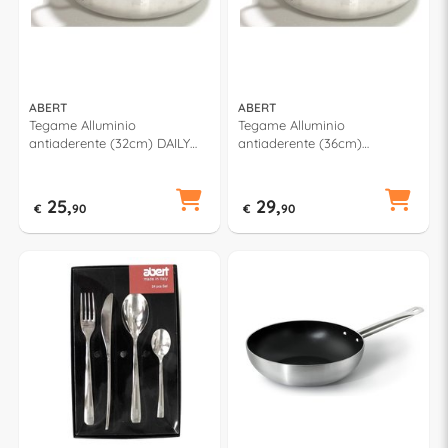
ABERT
ABERT
Tegame Alluminio
Tegame Alluminio
antiaderente (32cm) DAILY
antiaderente (36cm)
V681172TE32
CUCINART V681172TE36
25,
29,
€
90
€
90