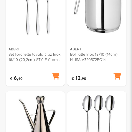
ABERT
ABERT
Set forchette tavola 3 pz Inox
Bollilatte Inox 18/10 (14cm)
18/10 (20,2cm) STYLE Cromo
MUSA V320572BO14
lucido FD6PN0302
6,
12,
€
40
€
90