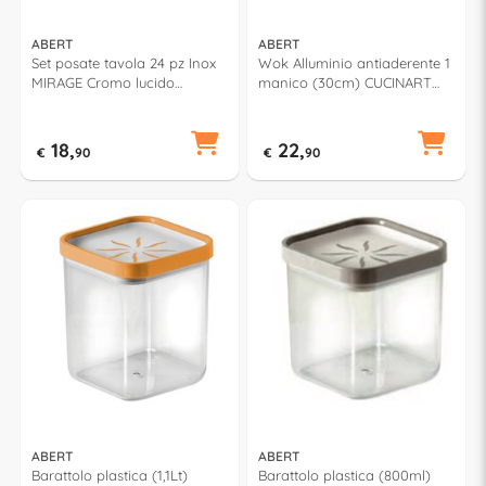
ABERT
ABERT
Set posate tavola 24 pz Inox
Wok Alluminio antiaderente 1
MIRAGE Cromo lucido
manico (30cm) CUCINART
LU921N24FR
Silver e Nero V681172WO30
18,
22,
€
90
€
90
ABERT
ABERT
Barattolo plastica (1,1Lt)
Barattolo plastica (800ml)