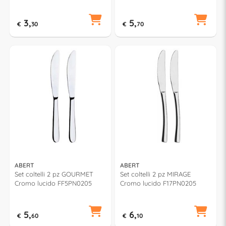
V60129400847
3,
5,
€
30
€
70
ABERT
ABERT
Set coltelli 2 pz GOURMET
Set coltelli 2 pz MIRAGE
Cromo lucido FF5PN0205
Cromo lucido F17PN0205
5,
6,
€
60
€
10