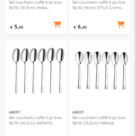
Set cucchiaini caffè 6 pz Inox
Set cucchiaini caffè 6 pz Inox
18/10 (10,3cm) Moka
18/10 (14cm) STYLE Cromo
GOURMET Cromo lucido
lucido FD6PN0621
FF5PN0622
5,
6,
€
40
€
40
ABERT
ABERT
Set cucchiaini caffè 6 pz Inox
Set cucchiaini caffè 6 pz Inox
18/10 (14,5cm) INFINITO
18/10 (13,5cm) MIRAGE
Cromo lucido FV7PN0621
Cromo lucido F17PN0621