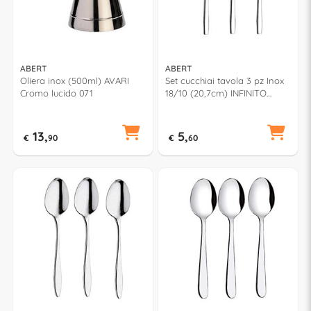
ABERT
ABERT
Oliera inox (500ml) AVARI
Set cucchiai tavola 3 pz Inox
Cromo lucido 071
18/10 (20,7cm) INFINITO
Cromo lucido FV7PN0301
13,
5,
€
90
€
60