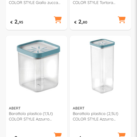
COLOR STYLE Giallo zucca
COLOR STYLE Tortora
V60129400704
V60129400647
2,
2,
€
95
€
80
ABERT
ABERT
Barattolo plastica (1,1Lt)
Barattolo plastica (2,5Lt)
COLOR STYLE Azzurro
COLOR STYLE Azzurro
V60129400710
V60129400910