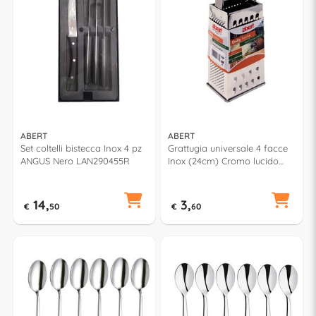
ABERT
ABERT
Set coltelli bistecca Inox 4 pz
Grattugia universale 4 facce
ANGUS Nero LAN290455R
Inox (24cm) Cromo lucido
V590695052
14,
3,
€
50
€
60