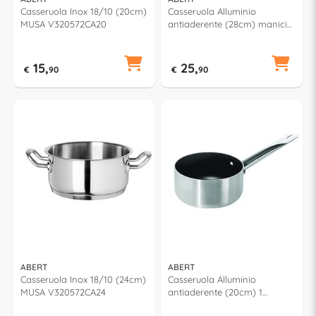
Casseruola Inox 18/10 (20cm)
Casseruola Alluminio
MUSA V320572CA20
antiaderente (28cm) manici
inox CUCINART Silver e Nero
V681172CA28
15,
25,
€
90
€
90
ABERT
ABERT
Casseruola Inox 18/10 (24cm)
Casseruola Alluminio
MUSA V320572CA24
antiaderente (20cm) 1
manico inox CUCINART Silver