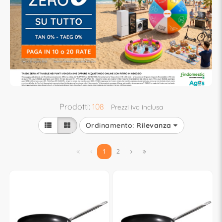
Prodotti:
108
Prezzi iva inclusa
Ordinamento:
Rilevanza


1
2

