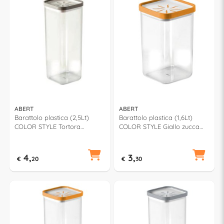
ABERT
ABERT
Barattolo plastica (2,5Lt)
Barattolo plastica (1,6Lt)
COLOR STYLE Tortora
COLOR STYLE Giallo zucca
V60129400947
V60129400804
4,
3,
€
20
€
30