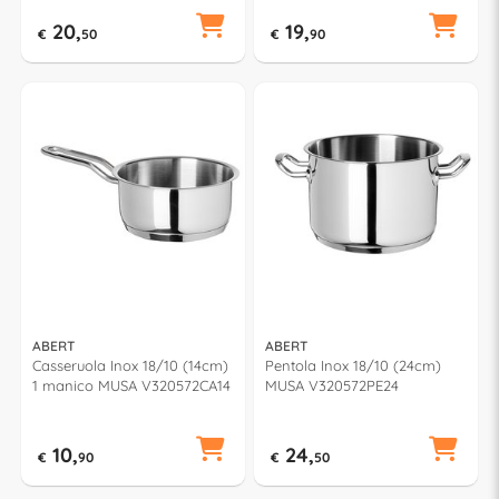
e Nero V681172CA20
20,
19,
€
50
€
90
ABERT
ABERT
Casseruola Inox 18/10 (14cm)
Pentola Inox 18/10 (24cm)
1 manico MUSA V320572CA14
MUSA V320572PE24
10,
24,
€
90
€
50