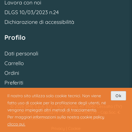
Lavora con noi
DLGS 10/03/2023 n.24
Dichiarazione di accessibilità
Profilo
Dati personali
Carrello
Ordini
Preferiti
Il nostro sito utilizza solo cookie tecnici. Non viene
Ok
fatto uso di cookie per la profilazione degli utenti, né
© 2026 SME S.p.A. S.U. - Via Vittoria, 45 31040 Cessalto (TV)
vengono impiegati altri metodi di tracciamento.
C.F./R.I. TV 02323180279 - P.IVA 02323180279 - Cap.Soc. €
Per maggiori informazioni sulla nostra cookie policy
3.360.500 i.v. - R.E.A. di Treviso n. 327835
clicca qui.
Privacy
|
Cookie