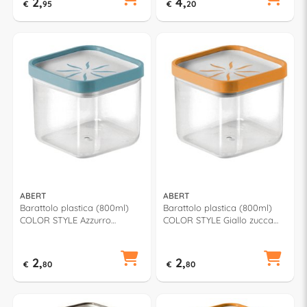
2,
4,
€
95
€
20
ABERT
ABERT
Barattolo plastica (800ml)
Barattolo plastica (800ml)
COLOR STYLE Azzurro
COLOR STYLE Giallo zucca
V60129400610
V60129400604
2,
2,
€
80
€
80