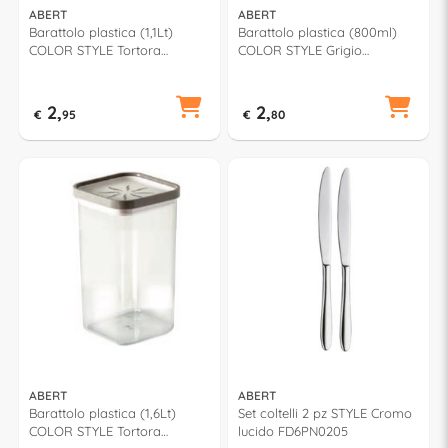
ABERT
ABERT
Barattolo plastica (1,1Lt)
Barattolo plastica (800ml)
COLOR STYLE Tortora
COLOR STYLE Grigio
V60129400747
V60129400614
2,
2,
€
95
€
80
ABERT
ABERT
Barattolo plastica (1,6Lt)
Set coltelli 2 pz STYLE Cromo
COLOR STYLE Tortora
lucido FD6PN0205