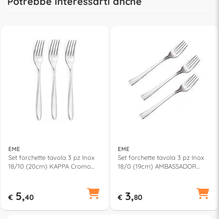
Potrebbe interessarti anche
EME
EME
Set forchette tavola 3 pz Inox
Set forchette tavola 3 pz Inox
18/10 (20cm) KAPPA Cromo
18/0 (19cm) AMBASSADOR
lucido CVLX30C3
Cromo lucido CVLX30C3
5,
3,
€
40
€
80