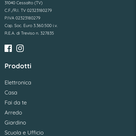
31040 Cessalto (TV)
C.F./R.I. TV 02323180279
P.IVA 02323180279
Cap. Soc. Euro 3.360.500 i.v.
R.E.A. di Treviso n. 327835
Prodotti
Elettronica
Casa
Fai da te
Arredo
Giardino
Scuola e Ufficio