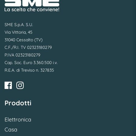
SME S.p.A. S.U.
Via Vittoria, 45
31040 Cessalto (TV)
C.F./R.I. TV 02323180279
P.IVA 02323180279
Cap. Soc. Euro 3.360.500 i.v.
R.E.A. di Treviso n. 327835
Prodotti
Elettronica
Casa