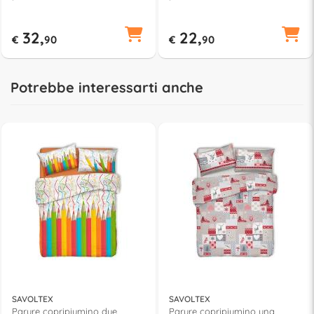
AV02
32,
22,
€
90
€
90
Potrebbe interessarti anche
SAVOLTEX
SAVOLTEX
Parure copripiumino due
Parure copripiumino una