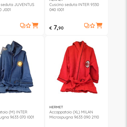
o seduta JUVENTUS
Cuscino seduta INTER 9330
0 J001
040 I001
7,
€
90
HERMET
toio (M) INTER
Accappatoio (XL) MILAN
ugna 9633 070 I001
Microspugna 9633 090 2110