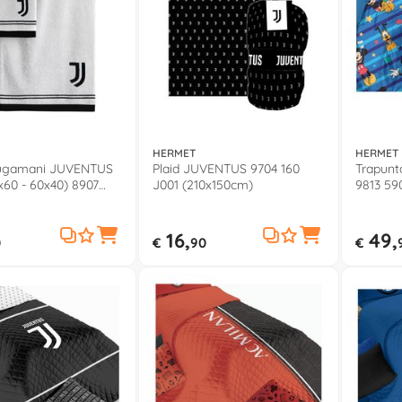
HERMET
HERMET
iugamani JUVENTUS
Plaid JUVENTUS 9704 160
Trapunt
x60 - 60x40) 8907
J001 (210x150cm)
9813 59
1
16,
49,
0
€
90
€