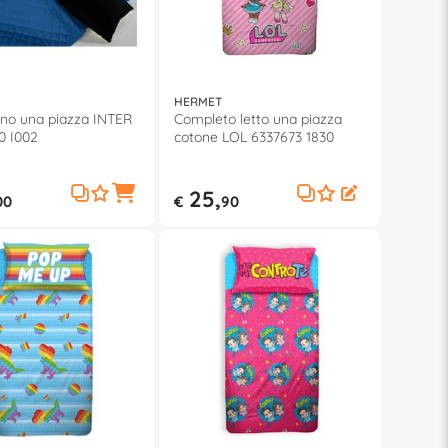
HERMET
ino una piazza INTER
Completo letto una piazza
0 I002
cotone LOL 6337673 1830
25,
00
€
90