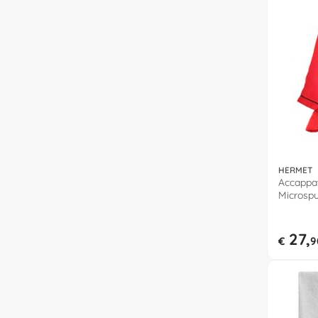
HERMET
Accappat
Microspu
27,
€
9