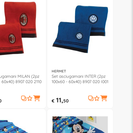
HERMET
iugamani MILAN (2pz
Set asciugamani INTER (2pz
- 60x40) 8907 020 2110
100x60 - 60x40) 8907 020 I001
11,
0
€
50