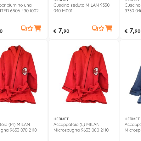
opripiumino una
Cuscino seduta MILAN 9330
Cuscin
NTER 6806 490 I002
040 M001
9330 04
7,
7,
0
€
90
€
90
HERMET
HERMET
toio (M) MILAN
Accappatoio (L) MILAN
Accappa
gna 9633 070 2110
Microspugna 9633 080 2110
Microsp