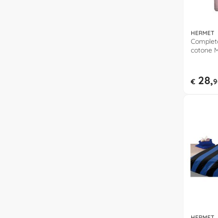
HERMET
Completo
cotone 
MN01
28,
€
9
HERMET