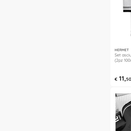
HERMET
Set asc
(2pz 100
020 J00
11,
€
5