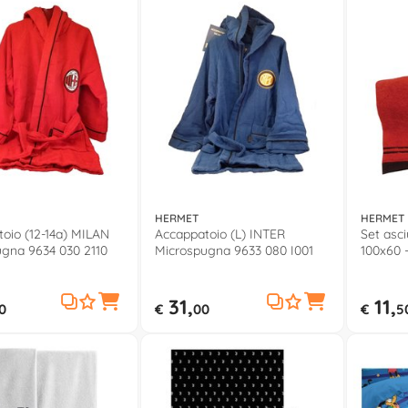
HERMET
HERMET
oio (12-14a) MILAN
Accappatoio (L) INTER
Set asc
gna 9634 030 2110
Microspugna 9633 080 I001
100x60 
31,
11,
0
€
00
€
5