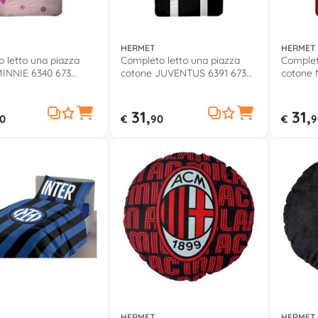
HERMET
HERMET
 letto una piazza
Completo letto una piazza
Complet
MINNIE 6340 673
cotone JUVENTUS 6391 673
cotone 
J002
31,
31,
0
€
90
€
9
HERMET
HERMET