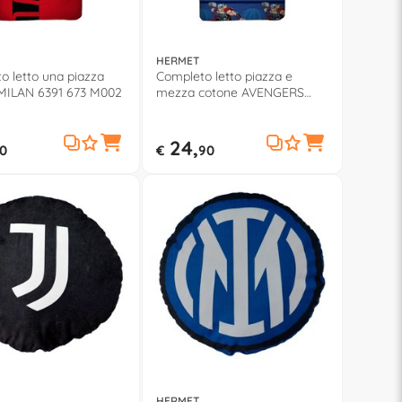
HERMET
o letto una piazza
Completo letto piazza e
MILAN 6391 673 M002
mezza cotone AVENGERS
6339 690 AV01
24,
0
€
90
HERMET