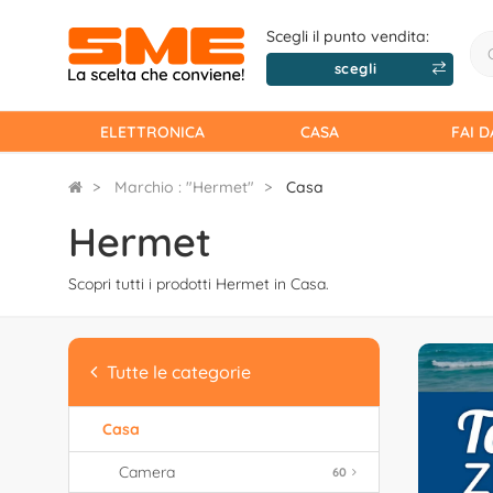
Scegli il punto vendita:
scegli
ELETTRONICA
CASA
FAI D
Marchio : "Hermet"
Casa
Hermet
Scopri tutti i prodotti Hermet in Casa.
Tutte le categorie
Casa
Camera
60