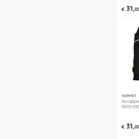
31,
€
0
HERMET
Accappa
9633 090
31,
€
0