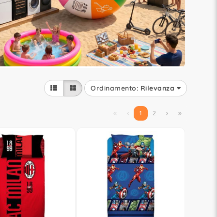
Ordinamento:
Rilevanza


1
2

