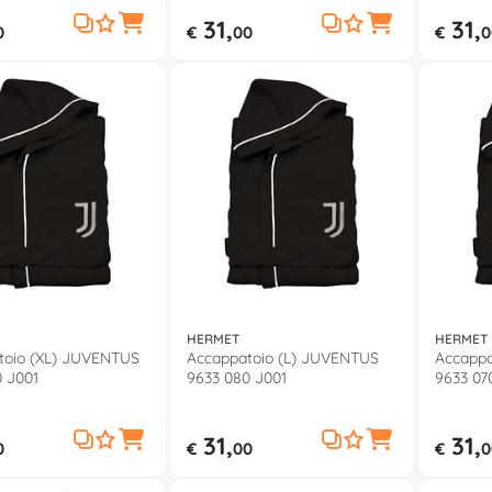
31,
31,
0
€
00
€
0
HERMET
HERMET
toio (XL) JUVENTUS
Accappatoio (L) JUVENTUS
Accappa
 J001
9633 080 J001
9633 07
31,
31,
0
€
00
€
0