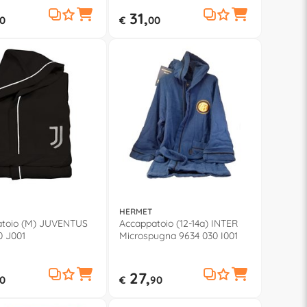
31,
0
€
00
HERMET
toio (M) JUVENTUS
Accappatoio (12-14a) INTER
0 J001
Microspugna 9634 030 I001
27,
0
€
90