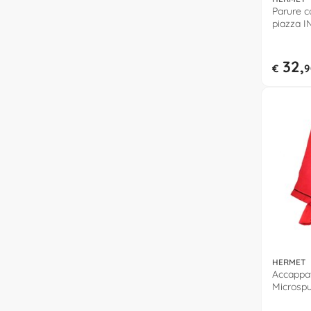
Parure c
piazza I
32,
€
9
HERMET
Accappa
Microspu