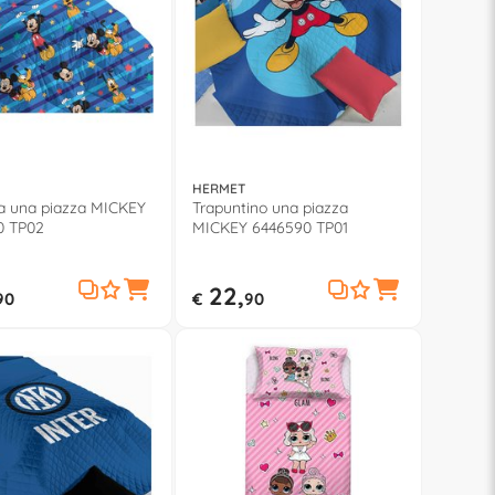
HERMET
a una piazza MICKEY
Trapuntino una piazza
0 TP02
MICKEY 6446590 TP01
22,
90
€
90