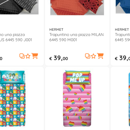
HERMET
HERMET
no una piazza
Trapuntino una piazza MILAN
Trapunt
S 6445 590 J001
6445 590 M001
6445 59
39,
39,
0
€
00
€