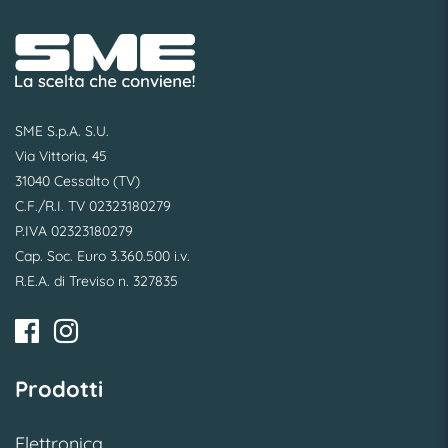
SME S.p.A. S.U.
Via Vittoria, 45
31040 Cessalto (TV)
C.F./R.I. TV 02323180279
P.IVA 02323180279
Cap. Soc. Euro 3.360.500 i.v.
R.E.A. di Treviso n. 327835
Prodotti
Elettronica