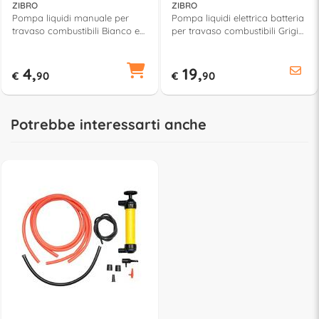
ZIBRO
ZIBRO
Pompa liquidi manuale per
Pompa liquidi elettrica batteria
travaso combustibili Bianco e
per travaso combustibili Grigio
Rosso DP 14
e Rosso DP 18
4,
19,
€
90
€
90
Potrebbe interessarti anche