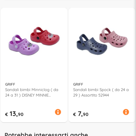
GRIFF
GRIFF
Sandali bimbi Minniclog ( da
Sandali bimbi Spock ( da 24 a
24 a 31 ) DISNEY MINNIE
29 ) Assortito 52944
Assortito 52688
13,
7,
€
90
€
90
Potrebbe interessarti anche