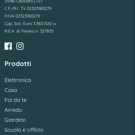
31040 Cessalto (TV)
C.F./R.I. TV 02323180279
P.IVA 02323180279
Cap. Soc. Euro 3.360.500 i.v.
R.E.A. di Treviso n. 327835
Prodotti
Elettronica
Casa
Fai da te
Arredo
Giardino
Scuola e Ufficio