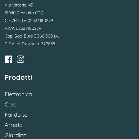
Via Vittoria, 45
31040 Cessalto (TV)
C.F./R.I. TV 02323180279
P.IVA 02323180279
Cap. Soc. Euro 3.360.500 i.v.
R.E.A. di Treviso n. 327835
Prodotti
Elettronica
Casa
Fai da te
Arredo
Giardino