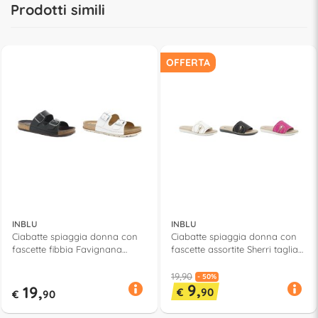
Prodotti simili
OFFERTA
INBLU
INBLU
Ciabatte spiaggia donna con
Ciabatte spiaggia donna con
fascette fibbia Favignana
fascette assortite Sherri taglia
taglia da 36 a 41 Assortito
da 35 a 41 Assortito 59118
59087
19,90
- 50%
9,
19,
€
90
€
90