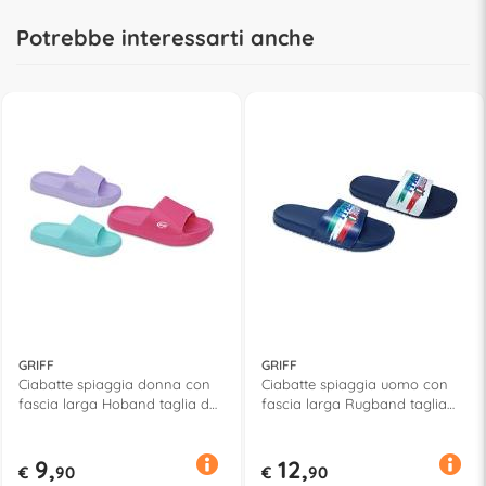
Potrebbe interessarti anche
GRIFF
GRIFF
Ciabatte spiaggia donna con
Ciabatte spiaggia uomo con
fascia larga Hoband taglia da
fascia larga Rugband taglia
36 a 41 Assortito 52824
da 40 a 45 Assortito 52651
9,
12,
€
90
€
90