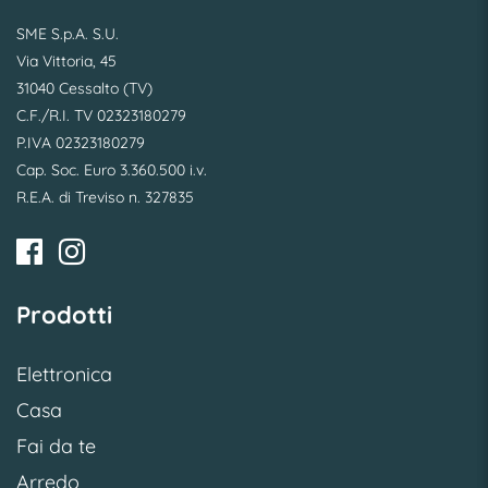
SME S.p.A. S.U.
Via Vittoria, 45
31040 Cessalto (TV)
C.F./R.I. TV 02323180279
P.IVA 02323180279
Cap. Soc. Euro 3.360.500 i.v.
R.E.A. di Treviso n. 327835
Prodotti
Elettronica
Casa
Fai da te
Arredo