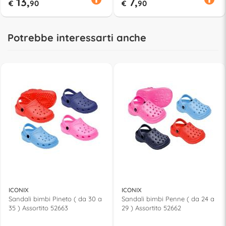
13,
7,
€
90
€
90
Potrebbe interessarti anche
ICONIX
ICONIX
Sandali bimbi Pineto ( da 30 a
Sandali bimbi Penne ( da 24 a
35 ) Assortito 52663
29 ) Assortito 52662