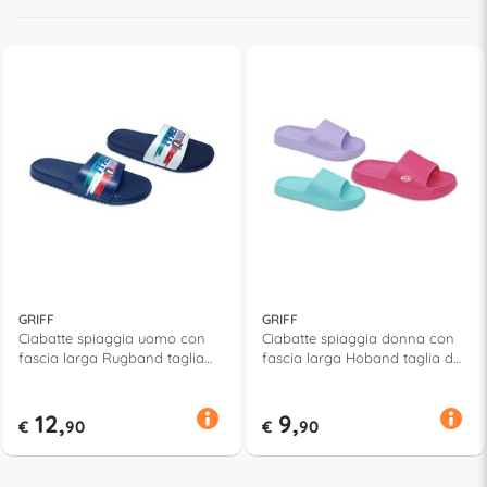
GRIFF
GRIFF
Ciabatte spiaggia uomo con
Ciabatte spiaggia donna con
fascia larga Rugband taglia
fascia larga Hoband taglia da
da 40 a 45 Assortito 52651
36 a 41 Assortito 52824
12,
9,
€
90
€
90