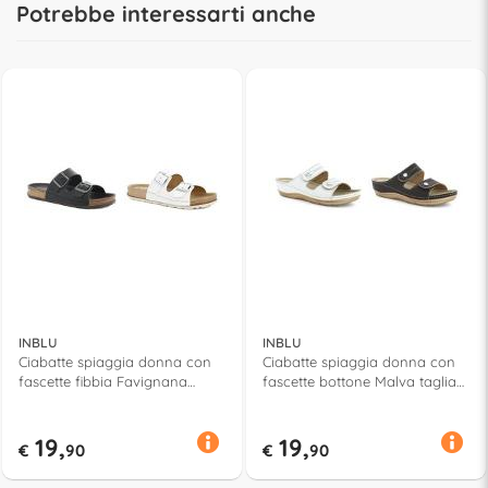
Potrebbe interessarti anche
INBLU
INBLU
Ciabatte spiaggia donna con
Ciabatte spiaggia donna con
fascette fibbia Favignana
fascette bottone Malva taglia
taglia da 36 a 41 Assortito
da 35 a 41 Assortito 58087
59087
19,
19,
€
90
€
90