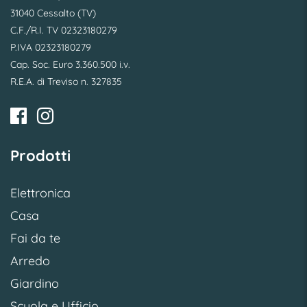
31040 Cessalto (TV)
C.F./R.I. TV 02323180279
P.IVA 02323180279
Cap. Soc. Euro 3.360.500 i.v.
R.E.A. di Treviso n. 327835
Prodotti
Elettronica
Casa
Fai da te
Arredo
Giardino
Scuola e Ufficio