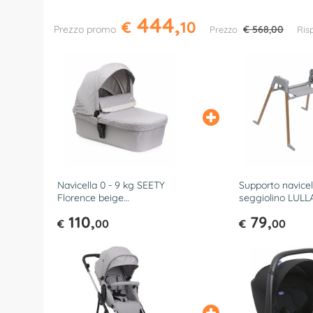
444,
€
10
Prezzo promo
€ 568,00
Prezzo
Ris
Navicella 0 - 9 kg SEETY
Supporto navicel
Florence beige
seggiolino LUL
07087098700000
Natural 07 8712
110,
79,
€
00
€
00