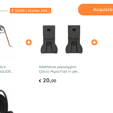
Acquista
€ 123,90 ( Sconto 22% )
parmi
la e
Adattatore passeggino
LAGLIDE
Chicco Mysa Fast In per
6 390
seggiolino auto 06 87064
20,
950
€
00