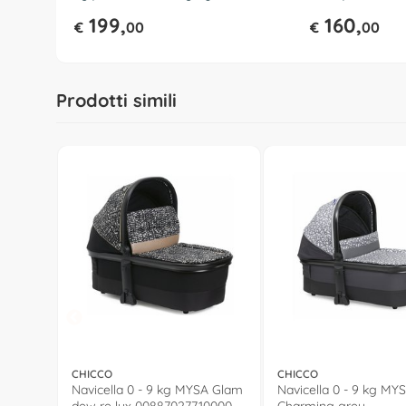
04087097530000
Black 06087070
199,
160,
€
00
€
00
Prodotti simili
CHICCO
CHICCO
Navicella 0 - 9 kg MYSA Glam
Navicella 0 - 9 kg MY