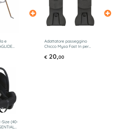
la e
Adattatore passeggino
LAGLIDE
Chicco Mysa Fast In per
6 390
seggiolino auto 06 87064
20,
950
€
00
-Size (40-
SENTIAL