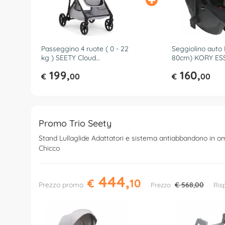
Passeggino 4 ruote ( 0 - 22
Seggiolino auto I
kg ) SEETY Cloud
80cm) KORY ES
04087097560000
Black 06087070
199,
160,
€
00
€
00
Promo Trio Seety
Stand Lullaglide Adattatori e sistema antiabbandono in o
Chicco
444,
€
10
Prezzo promo
€ 568,00
Prezzo
Ris