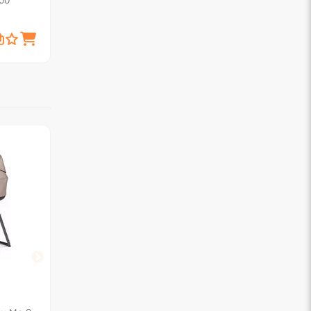
00
COMFORT Lavender glaze
COMFORT Fir tree
07087135740000
07087135330000
180,
180,
€
00
€
00
PEG
PEG