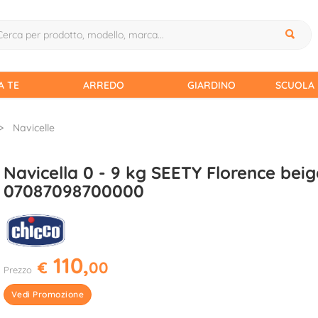
A TE
ARREDO
GIARDINO
SCUOLA 
Navicelle
Navicella 0 - 9 kg SEETY Florence beig
07087098700000
110,
€
00
Prezzo
Vedi Promozione