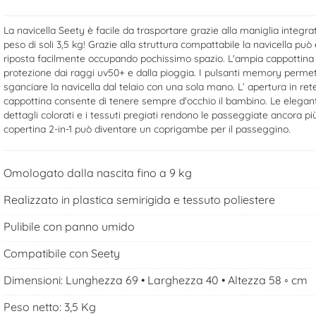
La navicella Seety è facile da trasportare grazie alla maniglia integra
peso di soli 3,5 kg! Grazie alla struttura compattabile la navicella può
riposta facilmente occupando pochissimo spazio. L'ampia cappottina
protezione dai raggi uv50+ e dalla pioggia. I pulsanti memory permet
sganciare la navicella dal telaio con una sola mano. L’ apertura in rete
cappottina consente di tenere sempre d'occhio il bambino. Le eleganti 
dettagli colorati e i tessuti pregiati rendono le passeggiate ancora più
copertina 2-in-1 può diventare un coprigambe per il passeggino.
Omologato dalla nascita fino a 9 kg
Realizzato in plastica semirigida e tessuto poliestere
Pulibile con panno umido
Compatibile con Seety
Dimensioni: Lunghezza 69 • Larghezza 40 • Altezza 58 ◦ cm
Peso netto: 3,5 Kg