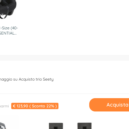
-Size (40-
SENTIAL
950000
maggio su Acquisto trio Seety
Acquista
€ 123,90 ( Sconto 22% )
parmi