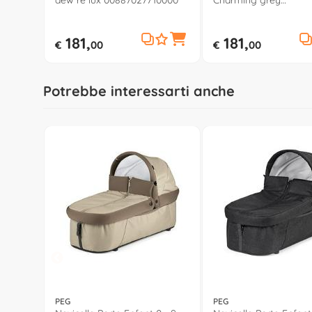
dew re lux 00887027710000
Charming grey
04087027660000
181,
181,
€
00
€
00
Potrebbe interessarti anche
PEG
PEG