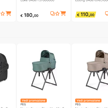
Lake 04087137060000
Ebony 040870983100
110,
180,
€
00
€
00
Vedi promozione
Vedi promozione
PEG
PEG