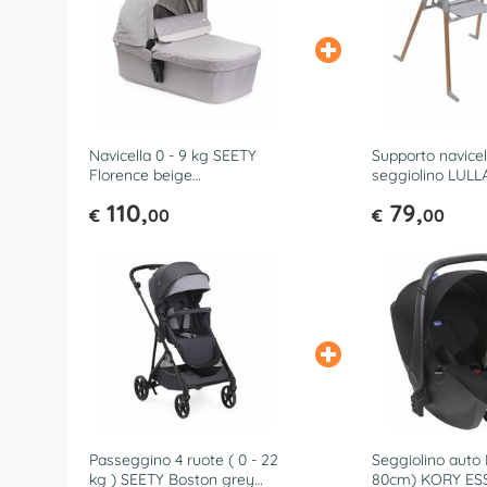
Navicella 0 - 9 kg SEETY
Supporto navicel
Florence beige
seggiolino LUL
07087098700000
Natural 07 8712
110,
79,
€
00
€
00
Passeggino 4 ruote ( 0 - 22
Seggiolino auto I
kg ) SEETY Boston grey
80cm) KORY ES