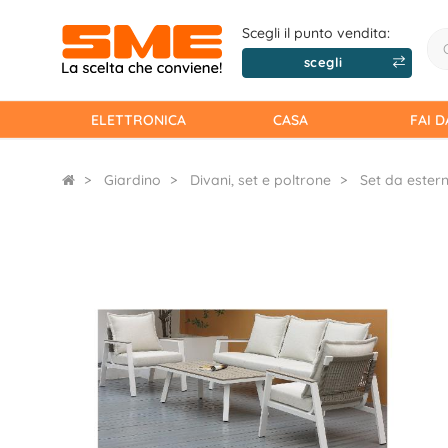
Scegli il punto vendita:
scegli
ELETTRONICA
CASA
FAI D
Giardino
Divani, set e poltrone
Set da ester