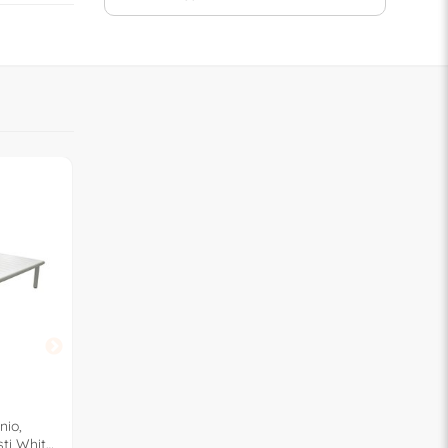
OFFERTA
OFFERTA
AMICASA
AMICASA
nio,
Set da esterno alluminio ALEX
Set da esterno polie
ti White
5 posti Grigio e Beige BRH
TOSCANA 4 posti C