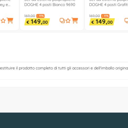
rey e
DOGHE 4 posti Bianco 9690
DOGHE 4 posti Grafit
169,00
169,00
- 11%
- 11%
149,
149,
€
00
€
00
estituire il prodotto completo di tutti gli accessori e dell'imballo origina