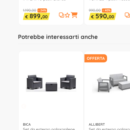
1.190,00
990,00
- 24%
- 40%
899,
590,
€
00
€
00
Potrebbe interessarti anche
OFFERTA
BICA
ALLIBERT
Set da esterno polipropilene
Set da esterno polipro