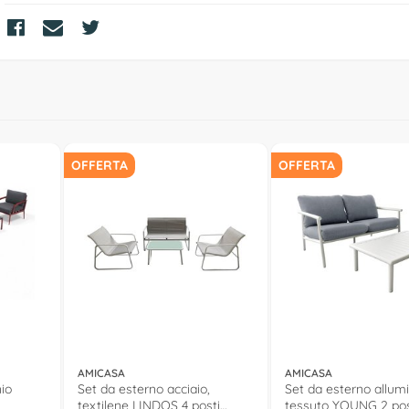
OFFERTA
OFFERTA
AMICASA
AMICASA
nio
Set da esterno acciaio,
Set da esterno allumi
textilene LINDOS 4 posti
tessuto YOUNG 2 pos