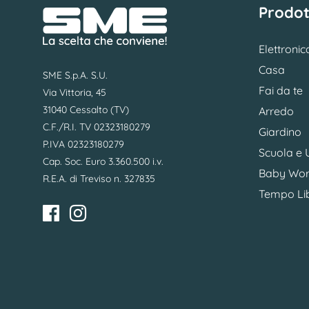
Prodot
Elettronic
Casa
SME S.p.A. S.U.
Fai da te
Via Vittoria, 45
31040 Cessalto (TV)
Arredo
C.F./R.I. TV 02323180279
Giardino
P.IVA 02323180279
Scuola e U
Cap. Soc. Euro 3.360.500 i.v.
Baby Wor
R.E.A. di Treviso n. 327835
Tempo Li