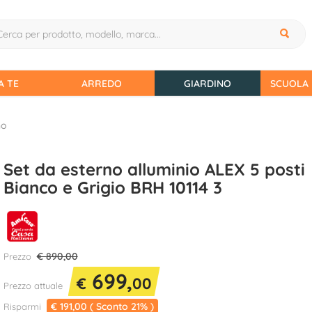
A TE
ARREDO
GIARDINO
SCUOLA 
no
Set da esterno alluminio ALEX 5 posti
Bianco e Grigio BRH 10114 3
€ 890,00
Prezzo
699,
€
00
Prezzo attuale
€ 191,00 ( Sconto 21% )
Risparmi