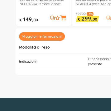
NEBRASKA Terrace 2 posti
SCANDI 4 posti Ash g
Antracite 9073 4
Storm grey 264037
329,00
- 9%
299,
149,
€
00
€
00
Maggiori informazioni
Modalità di reso
E' necessario r
Indicazioni
presente.