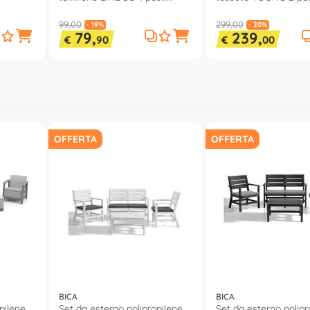
Bianco e Grigio DLYT035
e Grey 40667T B2 SE
99,00
299,00
- 19%
- 20%
79,
239,
€
90
€
00
OFFERTA
OFFERTA
BICA
BICA
pilene
Set da esterno polipropilene
Set da esterno polipr