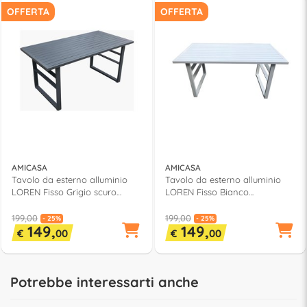
OFFERTA
OFFERTA
AMICASA
AMICASA
Tavolo da esterno alluminio
Tavolo da esterno alluminio
LOREN Fisso Grigio scuro
LOREN Fisso Bianco
(140x71x68cm)
(140x71x68cm)
199,00
199,00
- 25%
- 25%
149,
149,
€
00
€
00
Potrebbe interessarti anche