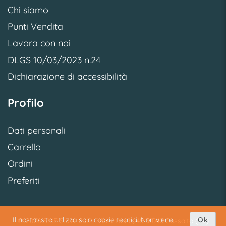
Chi siamo
Punti Vendita
Lavora con noi
DLGS 10/03/2023 n.24
Dichiarazione di accessibilità
Profilo
Dati personali
Carrello
Ordini
Preferiti
Il nostro sito utilizza solo cookie tecnici. Non viene
Ok
© 2026 SME S.p.A. S.U. - Via Vittoria, 45 31040 Cessalto (TV)