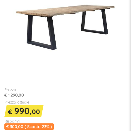
Prezzo
€ 1.290,00
Prezzo attuale
990,
€
00
Risparmi
€ 300,00 ( Sconto 23% )