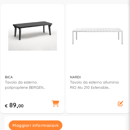
BICA
NARDI
Tavolo da esterno
Tavolo da esterno alluminio
polipropilene BERGEN
RIO Alu 210 Extensible
Allungabile Antracite (160-
Allungabile Bianco (210-
220x90x74cm) 437 4
280x100x75cm) 48853 00 000
89,
€
00
Maggiori informazioni