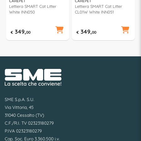
CAREPET
CAREPET
Lettiera SMART Cat Litter
Lettiera SMART Cat Litter
White INN050
CL01W White INN051
349,
349,
€
00
€
00
SME S.p.A. S.U.
Via Vittoria, 45
31040 Cessalto (TV)
C.F./R.I. TV 02323180279
P.IVA 02323180279
Cap. Soc. Euro 3.360.500 i.v.