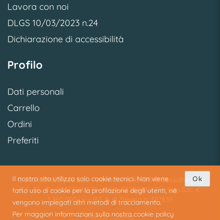
Lavora con noi
DLGS 10/03/2023 n.24
Dichiarazione di accessibilità
Profilo
Dati personali
Carrello
Ordini
Preferiti
Il nostro sito utilizza solo cookie tecnici. Non viene
Ok
© 2026 SME S.p.A. S.U. - Via Vittoria, 45 31040 Cessalto (TV)
C.F./R.I. TV 02323180279 - P.IVA 02323180279 - Cap.Soc. €
fatto uso di cookie per la profilazione degli utenti, né
3.360.500 i.v. - R.E.A. di Treviso n. 327835
vengono impiegati altri metodi di tracciamento.
Per maggiori informazioni sulla nostra cookie policy
Privacy
|
Cookie