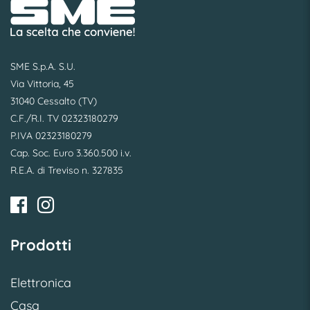
SME S.p.A. S.U.
Via Vittoria, 45
31040 Cessalto (TV)
C.F./R.I. TV 02323180279
P.IVA 02323180279
Cap. Soc. Euro 3.360.500 i.v.
R.E.A. di Treviso n. 327835
Prodotti
Elettronica
Casa