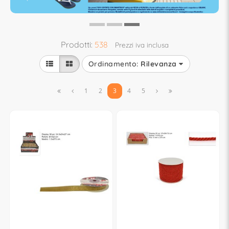
Prodotti:
538
Prezzi iva inclusa
Ordinamento:
Rilevanza


1
2
3
4
5

