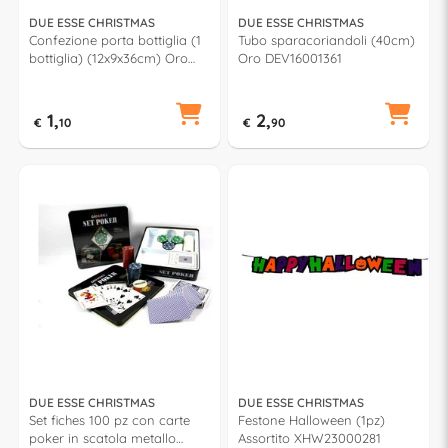
DUE ESSE CHRISTMAS
DUE ESSE CHRISTMAS
Confezione porta bottiglia (1
Tubo sparacoriandoli (40cm)
bottiglia) (12x9x36cm) Oro
Oro DEV16001361
XNA24066031
1,
2,
€
10
€
90
DUE ESSE CHRISTMAS
DUE ESSE CHRISTMAS
Set fiches 100 pz con carte
Festone Halloween (1pz)
poker in scatola metallo
Assortito XHW23000281