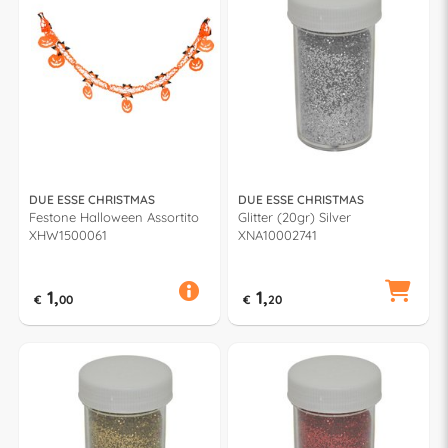
DUE ESSE CHRISTMAS
DUE ESSE CHRISTMAS
Festone Halloween Assortito
Glitter (20gr) Silver
XHW1500061
XNA10002741
1,
1,
€
00
€
20