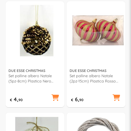
DUE ESSE CHRISTMAS
DUE ESSE CHRISTMAS
Set palline albero Natale
Set palline albero Natale
(5pz-8cm) Plastica Nero
(2pz-15cm) Plastica Rosso
CM002975A
lucido e Oro XNA24049471
4,
6,
€
90
€
90