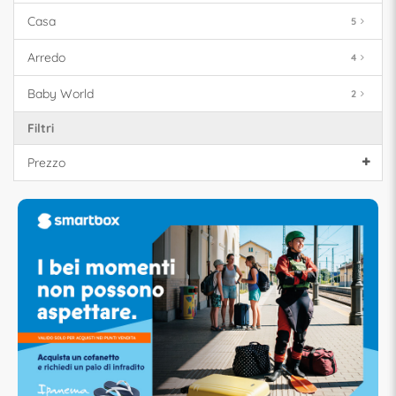
Casa
5
Arredo
4
Baby World
2
Filtri
Prezzo