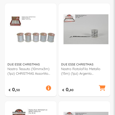
DUE ESSE CHRISTMAS
DUE ESSE CHRISTMAS
Nastro Tessuto (10mmx3m)
Nastro RotoloFilo Metallo
(1pz) CHRISTMAS Assortito
(15m) (1pz) Argento
Bianco XNA13001721
XNA16006971
0,
0,
€
50
€
80