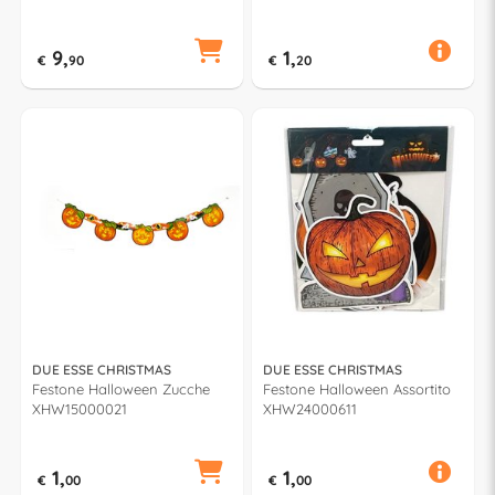
NA17010551
9,
1,
€
90
€
20
DUE ESSE CHRISTMAS
DUE ESSE CHRISTMAS
Festone Halloween Zucche
Festone Halloween Assortito
XHW15000021
XHW24000611
1,
1,
€
00
€
00