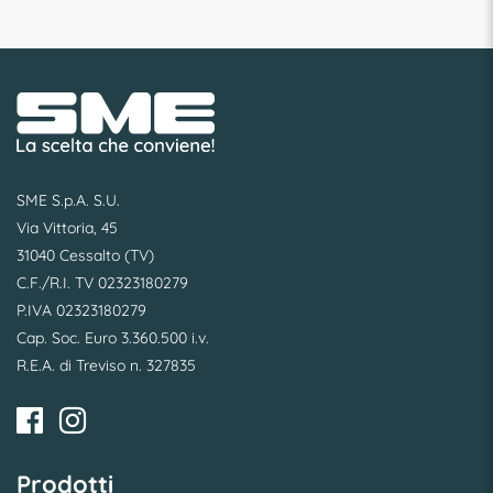
SME S.p.A. S.U.
Via Vittoria, 45
31040 Cessalto (TV)
C.F./R.I. TV 02323180279
P.IVA 02323180279
Cap. Soc. Euro 3.360.500 i.v.
R.E.A. di Treviso n. 327835
Prodotti