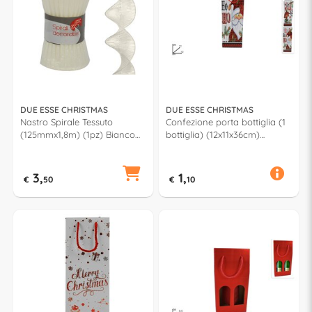
DUE ESSE CHRISTMAS
DUE ESSE CHRISTMAS
Nastro Spirale Tessuto
Confezione porta bottiglia (1
(125mmx1,8m) (1pz) Bianco
bottiglia) (12x11x36cm)
XNA17010151
Assortito XNA21032811
3,
1,
€
50
€
10