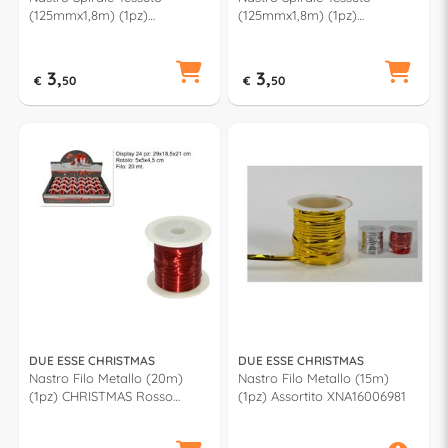
(125mmx1,8m) (1pz)
(125mmx1,8m) (1pz)
CHRISTMAS Rosa
CHRISTMAS Tiffany
XNA17010171
XNA17010161
3,
3,
€
50
€
50
DUE ESSE CHRISTMAS
DUE ESSE CHRISTMAS
Nastro Filo Metallo (20m)
Nastro Filo Metallo (15m)
(1pz) CHRISTMAS Rosso
(1pz) Assortito XNA16006981
XNA14006461