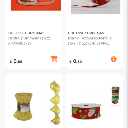
DUE ESSE CHRISTMAS
DUE ESSE CHRISTMAS
Nastro (10mmx1m) (1pz)
Nastro RotoloFilo Metallo
XNA14003781
(15m) (1pz) CHRISTMAS
Assortito Red XNA16006951
0,
0,
€
50
€
80