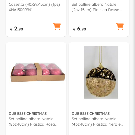
Cassetta (40x29x15cm) (1pz)
Set palline albero Natale
XNA15009941
(2pz-15cm) Plastica Rosso
lucido e Oro XNA24049561
2,
6,
€
90
€
90
DUE ESSE CHRISTMAS
DUE ESSE CHRISTMAS
Set palline albero Natale
Set palline albero Natale
(8pz-10cm) Plastica Rosa
(4pz-10cm) Plastica Nero e
XNA17004211
Oro CM00296B