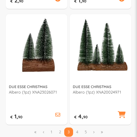
2,
1,
€
90
€
90
DUE ESSE CHRISTMAS
DUE ESSE CHRISTMAS
Albero (1pz) XNA23026071
Albero (1pz) XNA20024971
1,
4,
€
90
€
90


1
2
3
4
5

