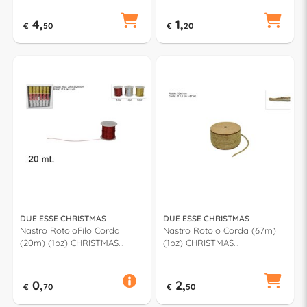
4,
1,
€
50
€
20
DUE ESSE CHRISTMAS
DUE ESSE CHRISTMAS
Nastro RotoloFilo Corda
Nastro Rotolo Corda (67m)
(20m) (1pz) CHRISTMAS
(1pz) CHRISTMAS
Assortito XNA15003951
XNA15008771
0,
2,
€
70
€
50