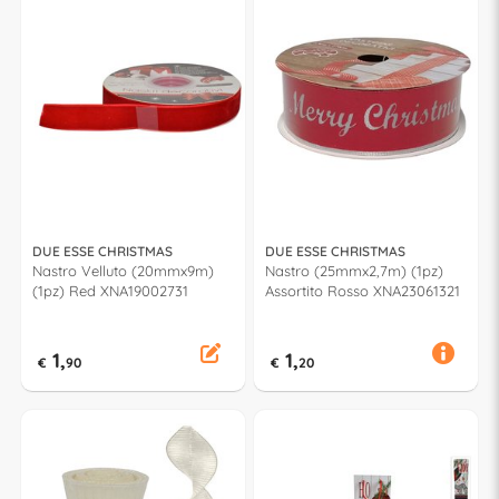
DUE ESSE CHRISTMAS
DUE ESSE CHRISTMAS
Nastro Velluto (20mmx9m)
Nastro (25mmx2,7m) (1pz)
(1pz) Red XNA19002731
Assortito Rosso XNA23061321
1,
1,
€
90
€
20