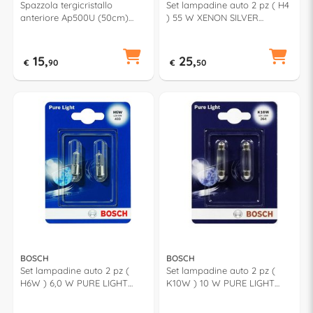
Spazzola tergicristallo
Set lampadine auto 2 pz ( H4
anteriore Ap500U (50cm)
) 55 W XENON SILVER
AEROTWIN MULTICLIP PLUS
987301081
15,
25,
€
90
€
50
BOSCH
BOSCH
Set lampadine auto 2 pz (
Set lampadine auto 2 pz (
H6W ) 6,0 W PURE LIGHT
K10W ) 10 W PURE LIGHT
987301035
987301014