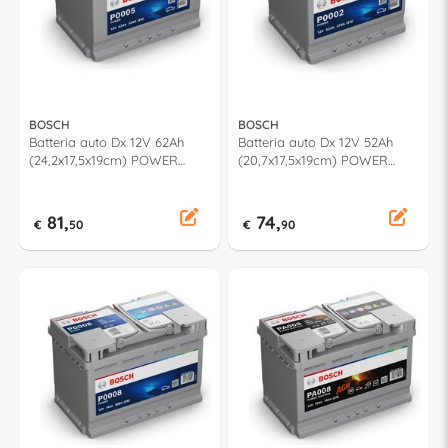
BOSCH
BOSCH
Batteria auto Dx 12V 62Ah
Batteria auto Dx 12V 52Ah
(24,2x17,5x19cm) POWER
(20,7x17,5x19cm) POWER
092P00020
092P00020
81,
74,
€
50
€
90