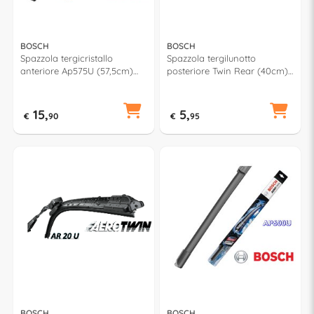
BOSCH
BOSCH
Spazzola tergicristallo
Spazzola tergilunotto
anteriore Ap575U (57,5cm)
posteriore Twin Rear (40cm)
AEROTWIN MULTICLIP PLUS
3397004757
15,
5,
€
90
€
95
BOSCH
BOSCH