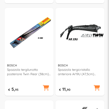
BOSCH
BOSCH
Spazzola tergilunotto
Spazzola tergicristallo
posteriore Twin Rear (38cm)
anteriore Ar19U (47,5cm)
3397004756
AEROTWIN RETROFIT
5,
11,
€
95
€
90