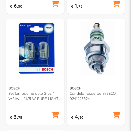
6,
1,
€
50
€
75
BOSCH
BOSCH
Set lampadine auto 2 pz (
Candela rasaerba W9ECO
W21W ) 21/5 W PURE LIGHT
0241225824
987301079
3,
4,
€
75
€
30