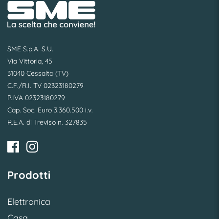
SME S.p.A. S.U.
Via Vittoria, 45
31040 Cessalto (TV)
C.F./R.I. TV 02323180279
P.IVA 02323180279
Cap. Soc. Euro 3.360.500 i.v.
R.E.A. di Treviso n. 327835
Prodotti
Elettronica
Casa