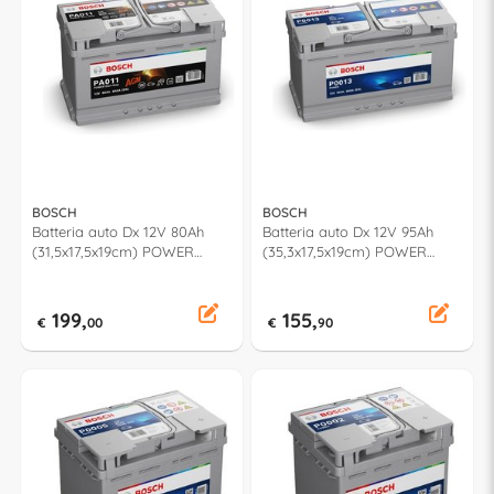
BOSCH
BOSCH
Batteria auto Dx 12V 80Ah
Batteria auto Dx 12V 95Ah
(31,5x17,5x19cm) POWER
(35,3x17,5x19cm) POWER
092PA0110
092P00130
199,
155,
€
00
€
90