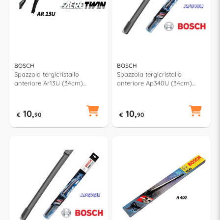
BOSCH
BOSCH
Spazzola tergicristallo
Spazzola tergicristallo
anteriore Ar13U (34cm)
anteriore Ap340U (34cm)
AEROTWIN RETROFIT
AEROTWIN MULTICLIP PLUS
10,
10,
€
90
€
90