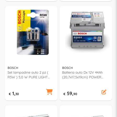
BOSCH
BOSCH
Set lampadine auto 2 pz (
Batteria auto Dx 12V 44Ah
R5W ) 5,0 W PURE LIGHT
(20,7x17,5x19cm) POWER
987301022
092P00010
1,
59,
€
30
€
90