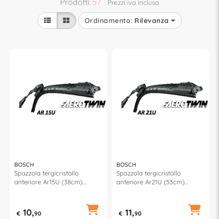
Prodotti:
57
Prezzi iva inclusa
Ordinamento:
Rilevanza
BOSCH
BOSCH
Spazzola tergicristallo
Spazzola tergicristallo
anteriore Ar15U (38cm)
anteriore Ar21U (53cm)
AEROTWIN RETROFIT
AEROTWIN RETROFIT
10,
11,
€
90
€
90