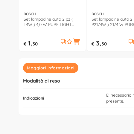
BOSCH
BOSCH
Set lampadine auto 2 pz (
Set lampadine auto 2 
T4W ) 4,0 W PURE LIGHT
P21/4W ) 21/4 W PUR
987301023
987301015
1,
3,
€
30
€
50
Maggiori informazioni
Modalità di reso
E' necessario r
Indicazioni
presente.