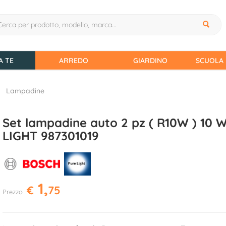
A TE
ARREDO
GIARDINO
SCUOLA 
Lampadine
Set lampadine auto 2 pz ( R10W ) 10 
LIGHT 987301019
1,
€
75
Prezzo