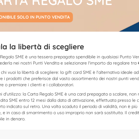
ARTA REGALO SME
ONIBILE SOLO IN PUNTO VENDITA
a la libertà di scegliere
 Regalo SME è una tessera prepagata spendibile in qualsiasi Punto Ven
iederla nei nostri Punti Vendita e selezionare l'importo da regalare tra 
chi vuoi la libertà di scegliere: la gift card SME è l'alternativa ideale 
e i prodotti che preferisce dal vasto assortimento dei nostri punti ve
e o premiare i clienti e i collaboratori.
i d'utilizzo: la Carta Regalo SME è una card prepagata a scalare, non ric
dita SME entro 12 mesi dalla data di attivazione, effettuata presso l
rto indicato sul retro. Una volta scaduto il periodo di validità, non è più
, e in caso di smarrimento o uso improprio non sarà sostituita. Il credi
ile in denaro.