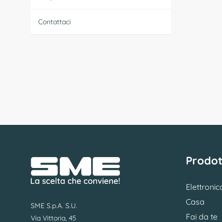
Contattaci
Prodot
Elettronic
Casa
SME S.p.A. S.U.
Fai da te
Via Vittoria, 45