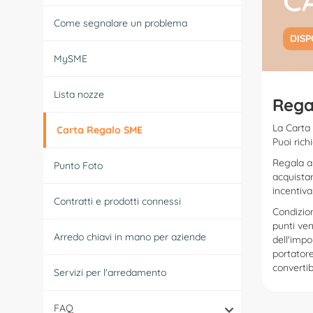
C
Come segnalare un problema
DISP
MySME
Lista nozze
Regal
La Carta
Carta Regalo SME
Puoi rich
Regala a 
Punto Foto
acquistar
incentivar
Contratti e prodotti connessi
Condizion
punti ven
Arredo chiavi in mano per aziende
dell'impo
portatore
convertib
Servizi per l'arredamento
FAQ